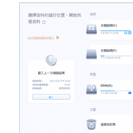
達
科
技
自
人
媒
體。
推
薦