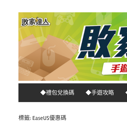
Skip
to
content
台
敗
◆禮包兌換碼
◆手遊攻略
灣
No.1
家
遊
標籤:
EaseUS優惠碼
戲