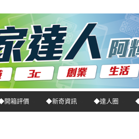
◆開箱評價
◆新奇資訊
◆達人圈