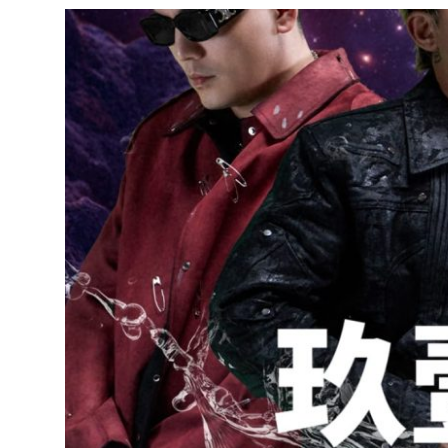
達
科
技
自
人
媒
體。
推
薦