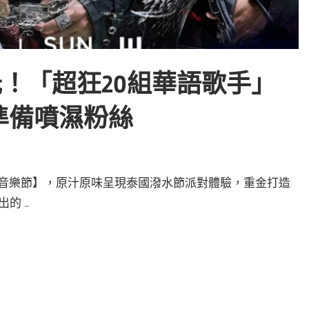
司曝光！「超狂20組華語歌手」
準備噴濕粉絲
n潑水音樂節】，原汁原味呈現泰國潑水節派對體驗，重金打造
的 …