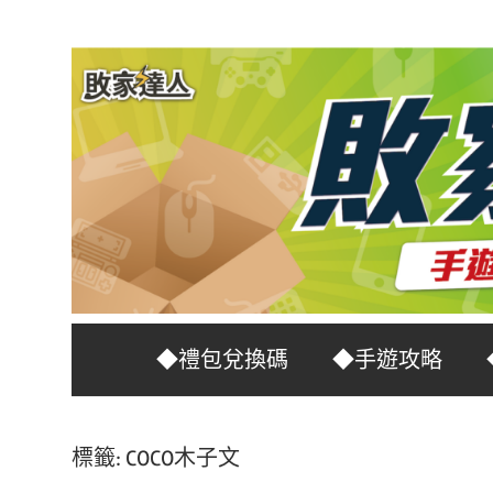
Skip
to
content
台
敗
◆禮包兌換碼
◆手遊攻略
灣
No.1
家
遊
標籤:
COCO木子文
戲