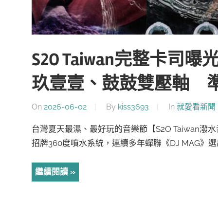
S2O Taiwan完整卡
玖壹壹、鼓鼓雙壓軸 
On
2026-06-02
By
kiss3693
In
就愛看新聞
台灣夏天最濕、最好玩的音樂節【S2O Taiwa
招牌360度噴水系統，連續多年蟬聯《DJ MAG》選出
繼續閱讀