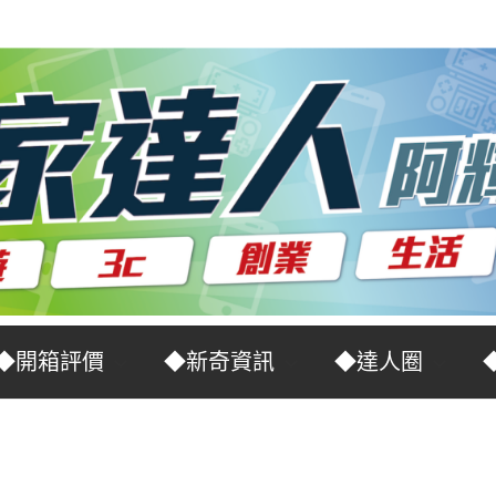
◆開箱評價
◆新奇資訊
◆達人圈