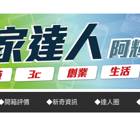
◆開箱評價
◆新奇資訊
◆達人圈