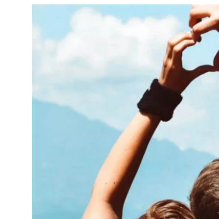
達
科
技
自
人
媒
體。
推
薦