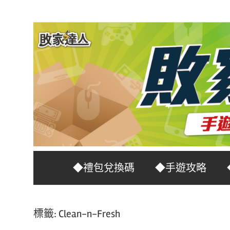
Skip
to
content
台
敗
◆禮包兌換碼
◆手遊攻略
灣
No.1
家
遊
標籤:
Clean-n-Fresh
戲