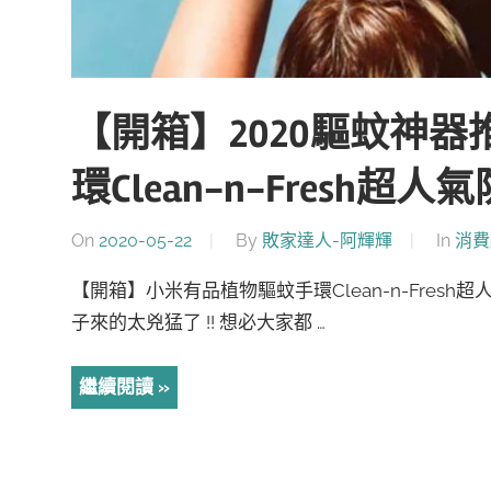
【開箱】2020驅蚊神
環Clean-n-Fresh
On
2020-05-22
By
敗家達人-阿輝輝
In
消費
【開箱】小米有品植物驅蚊手環Clean-n-Fresh
子來的太兇猛了 !! 想必大家都 …
繼續閱讀