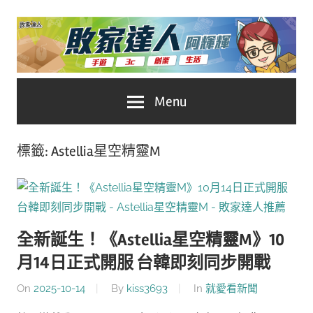
Skip
to
content
台
敗
Menu
灣
No.1
家
遊
標籤:
Astellia星空精靈M
戲
達
科
人
技
自
推
媒
全新誕生！《Astellia星空精靈M》10
體。
月14日正式開服 台韓即刻同步開戰
薦
On
2025-10-14
By
kiss3693
In
就愛看新聞