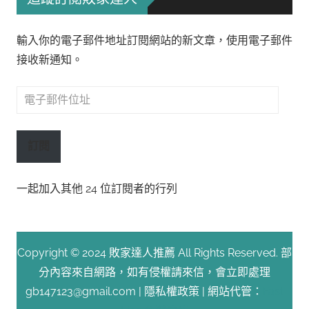
輸入你的電子郵件地址訂閱網站的新文章，使用電子郵件
接收新通知。
電
子
郵
訂閱
件
位
一起加入其他 24 位訂閱者的行列
址
Copyright © 2024 敗家達人推薦 All Rights Reserved. 部
分內容來自網路，如有侵權請來信，會立即處理
gb147123@gmail.com |
隱私權政策
| 網站代管：
Fast