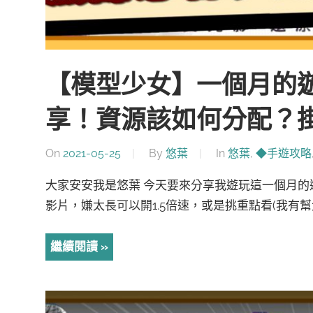
【模型少女】一個月的
享！資源該如何分配？
On
2021-05-25
By
悠葉
In
悠葉
,
◆手遊攻略
大家安安我是悠葉 今天要來分享我遊玩這一個月的
影片，嫌太長可以開1.5倍速，或是挑重點看(我有幫
繼續閱讀