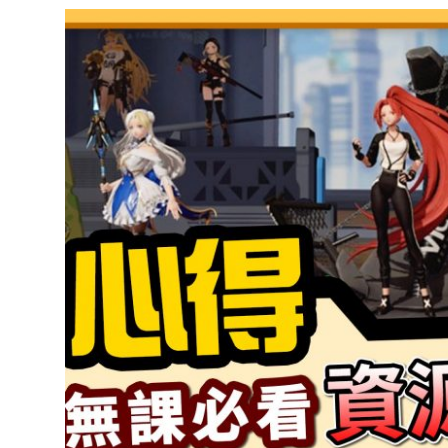
達
科
技
自
人
媒
體。
推
薦