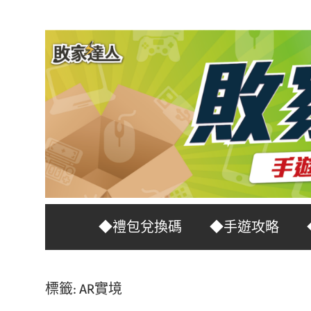
Skip
to
content
台
敗
◆禮包兌換碼
◆手遊攻略
灣
No.1
家
遊
標籤:
AR實境
戲