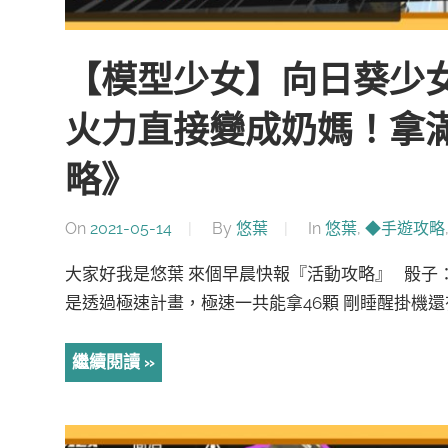
【模型少女】向日葵少
火力直接變成奶媽！拿
略》
On
2021-05-14
By
悠葉
In
悠葉
,
◆手遊攻略
大家好我是悠葉 來個早晨快報『活動攻略』 骰子
是透過極速計畫，極速一共能拿46顆 剛睡醒掛機還有
繼續閱讀