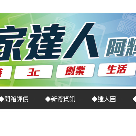
◆開箱評價
◆新奇資訊
◆達人圈