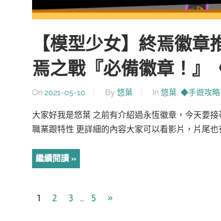
【模型少女】終焉徽章
焉之戰『必備徽章！』
On
2021-05-10
By
悠葉
In
悠葉
,
◆手遊攻略
大家好我是悠葉 之前有介紹過永恆徽章，今天要接
職業跟特性 更詳細的內容大家可以看影片，片尾也有
繼續閱讀
文
Next
1
2
3
5
»
...
Posts
章