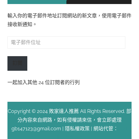
輸入你的電子郵件地址訂閱網站的新文章，使用電子郵件
接收新通知。
電
子
郵
訂閱
件
位
一起加入其他 24 位訂閱者的行列
址
Copyright © 2024 敗家達人推薦 All Rights Reserved. 部
分內容來自網路，如有侵權請來信，會立即處理
gb147123@gmail.com |
隱私權政策
| 網站代管：
Fast
Line 台灣速連