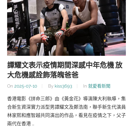
譚耀文表示疫情期間深感中年危機 放
大危機感詮飾落魄爸爸
On
2025-07-10
By
kiss3693
In
就愛看新聞
香港電影《拼命三郎》由《黃金花》導演陳大利執導，集
合新生資深實力派型男譚耀文及鄭浩南，聯手新生代演員
林家熙和應智越共同演出的作品，看見在疫情之下，父子
兩代在香港 …