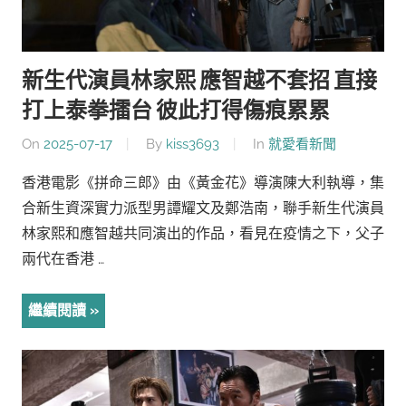
新生代演員林家熙 應智越不套招 直接
打上泰拳擂台 彼此打得傷痕累累
On
2025-07-17
By
kiss3693
In
就愛看新聞
香港電影《拼命三郎》由《黃金花》導演陳大利執導，集
合新生資深實力派型男譚耀文及鄭浩南，聯手新生代演員
林家熙和應智越共同演出的作品，看見在疫情之下，父子
兩代在香港 …
繼續閱讀