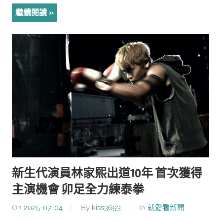
繼續閱讀
新生代演員林家熙出道10年 首次獲得
主演機會 卯足全力練泰拳
On
2025-07-04
By
kiss3693
In
就愛看新聞