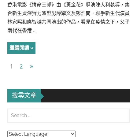
香港電影《拼命三郎》由《黃金花》導演陳大利執導，集
合新生資深實力派型男譚耀文及鄭浩南，聯手新生代演員
林家熙和應智越共同演出的作品，看見在疫情之下，父子
兩代在香港 …
繼續閱讀
文
Next
1
2
»
Posts
章
導
搜尋文章
覽
Search
for:
Searc