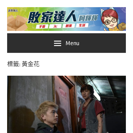
Skip
to
content
台
敗
Menu
灣
No.1
家
遊
標籤:
黃金花
戲
達
科
人
技
自
推
媒
體。
薦