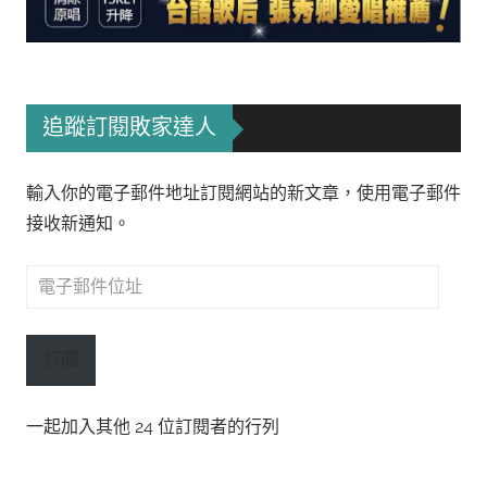
追蹤訂閱敗家達人
輸入你的電子郵件地址訂閱網站的新文章，使用電子郵件
接收新通知。
電
子
郵
訂閱
件
位
一起加入其他 24 位訂閱者的行列
址