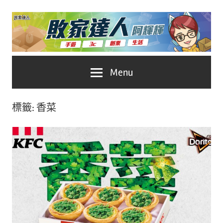
Skip
to
content
台
敗
Menu
灣
No.1
家
遊
標籤:
香菜
戲
達
科
人
技
自
推
媒
體。
薦