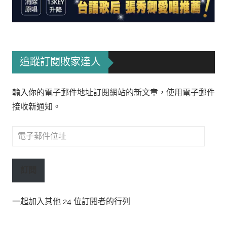
追蹤訂閱敗家達人
輸入你的電子郵件地址訂閱網站的新文章，使用電子郵件
接收新通知。
電
子
郵
訂閱
件
位
一起加入其他 24 位訂閱者的行列
址