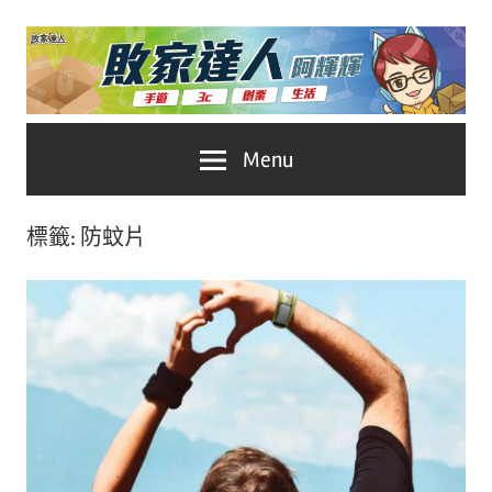
Skip
to
content
台
敗
Menu
灣
No.1
家
遊
標籤:
防蚊片
戲
達
科
人
技
自
推
媒
體。
薦