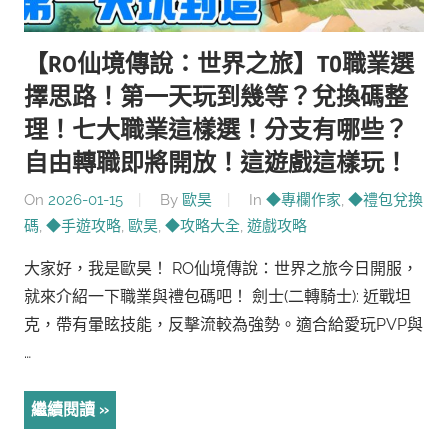
【RO仙境傳說：世界之旅】T0職業選
擇思路！第一天玩到幾等？兌換碼整
理！七大職業這樣選！分支有哪些？
自由轉職即將開放！這遊戲這樣玩！
On
2026-01-15
By
歐昊
In
◆專欄作家
,
◆禮包兌換
碼
,
◆手遊攻略
,
歐昊
,
◆攻略大全
,
遊戲攻略
大家好，我是歐昊！ RO仙境傳說：世界之旅今日開服，
就來介紹一下職業與禮包碼吧！ 劍士(二轉騎士): 近戰坦
克，帶有暈眩技能，反擊流較為強勢。適合給愛玩PVP與
…
繼續閱讀