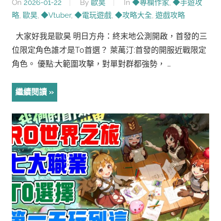
On
2026-01-22
By
歐昊
In
◆專欄作家
,
◆手遊攻
略
,
歐昊
,
◆Vtuber
,
◆電玩遊戲
,
◆攻略大全
,
遊戲攻略
大家好我是歐昊 明日方舟：終末地公測開啟，首發的三
位限定角色誰才是T0首選？ 萊萬汀:首發的開服近戰限定
角色。 優點:大範圍攻擊，對單對群都強勢， …
繼續閱讀