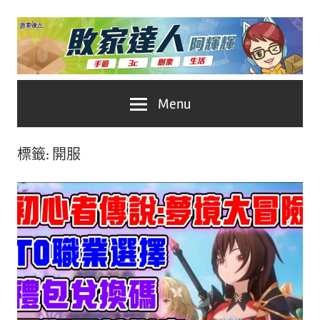
Skip
to
content
台
敗
Menu
灣
No.1
家
遊
標籤:
開服
戲
達
科
人
技
自
推
媒
體。
薦