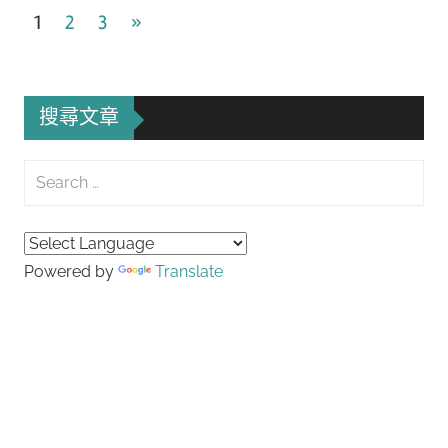
文
Next
1
2
3
»
Posts
章
導
搜尋文章
覽
Search
for:
Searc
Powered by
Translate