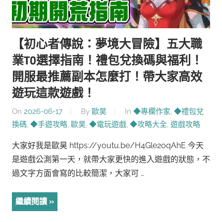
【初心者傳說：夢境大冒險】五大職
業T0選擇指南！禮包兌換碼與福利！
開服最推薦副本怎麼打！帶大家高效
遊玩這款遊戲！
On
2026-06-17
By
歐昊
In
◆專欄作家
,
◆禮包兌
換碼
,
◆手遊攻略
,
歐昊
,
◆電玩遊戲
,
◆攻略大全
,
遊戲攻略
大家好我是歐昊 https://youtu.be/H4Gle2oqAhE 今天
是遊戲公測第一天，就帶大家更快的進入遊戲的狀態，不
過文字方面會寫的比較簡潔，大家可 …
繼續閱讀