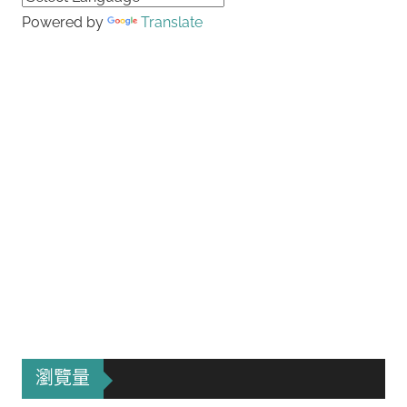
Powered by
Translate
瀏覽量