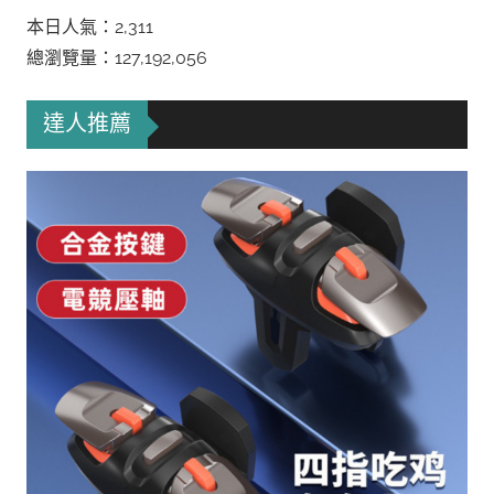
本日人氣：2,311
總瀏覽量：127,192,056
達人推薦