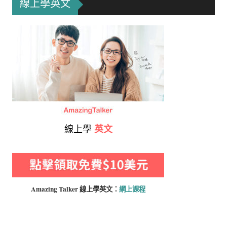
線上學英文
線上學
英文
Amazing Talker 線上學
英文：
網上課程