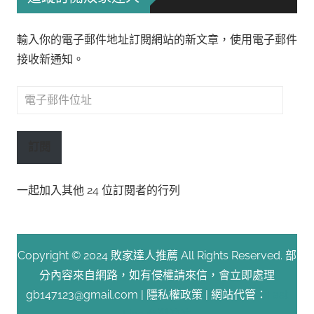
輸入你的電子郵件地址訂閱網站的新文章，使用電子郵件
接收新通知。
電
子
郵
訂閱
件
位
一起加入其他 24 位訂閱者的行列
址
Copyright © 2024 敗家達人推薦 All Rights Reserved. 部
分內容來自網路，如有侵權請來信，會立即處理
gb147123@gmail.com |
隱私權政策
| 網站代管：
Fast