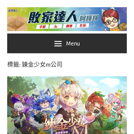
Skip
to
content
台
敗
Menu
灣
No.1
家
遊
標籤:
鍊金少女m公司
戲
達
科
人
技
自
推
媒
體。
薦