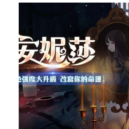
達
科
技
自
人
媒
體。
推
薦