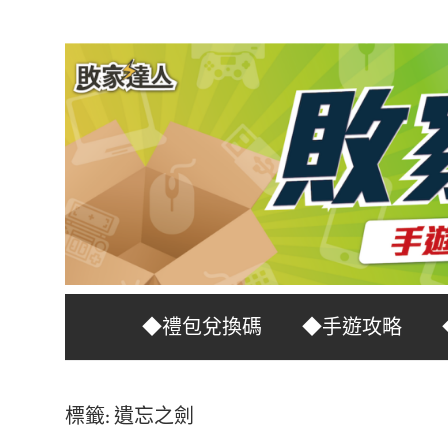
Skip
to
content
台
敗
◆禮包兌換碼
◆手遊攻略
灣
No.1
家
遊
標籤:
遺忘之劍
戲