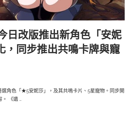
之劍》今日改版推出新角色「安妮
化，同步推出共鳴卡牌與寵
新增特選角色「★5安妮莎」，及其共鳴卡片、5星寵物。同步開
 《遺 …