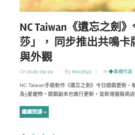
NC Taiwan《遺忘之
莎」， 同步推出共鳴卡
與外觀
On
2025-09-24
By
kiss3693
In
◆專欄作家
NC Taiwan手遊新作《遺忘之劍》今日遊戲更
及5星寵物。遊戲副本也進行更新，並新增服裝商店
繼續閱讀