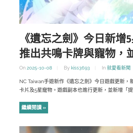
《遺忘之劍》今日新增
推出共鳴卡牌與寵物，
On
2025-10-08
By
kiss3693
In
就愛看新聞
NC Taiwan手遊新作《遺忘之劍》今日遊戲更
卡片及5星寵物。遊戲副本也進行更新，並新增「提
繼續閱讀