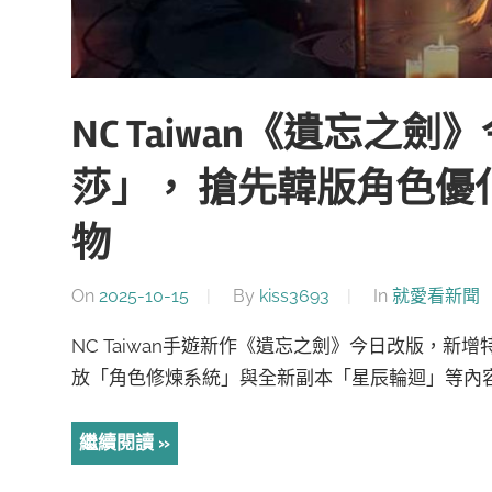
NC Taiwan《遺忘
莎」， 搶先韓版角色優
物
On
2025-10-15
By
kiss3693
In
就愛看新聞
NC Taiwan手遊新作《遺忘之劍》今日改版，
放「角色修煉系統」與全新副本「星辰輪迴」等內容。
繼續閱讀