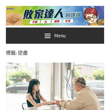
Skip
to
content
台
敗
Menu
灣
No.1
家
遊
標籤:
逆盡
戲
達
科
人
技
自
推
媒
體。
薦