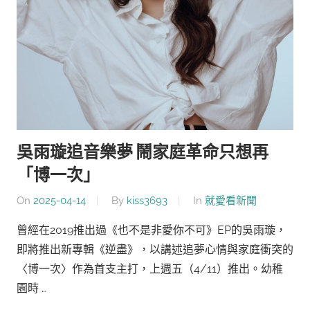
吳雨璇追音樂夢 鬧家庭革命只想再
「博一次」
On
2025-04-14
By
kiss3693
In
就愛看新聞
曾經在2019推出過《也不是非愛你不可》EP的吳雨璇，
即將推出新專輯《逆盡》，以講述追夢心情與家庭衝突的
〈博一次〉作為首支主打，上週五（4/11）推出。幼稚
園時 …