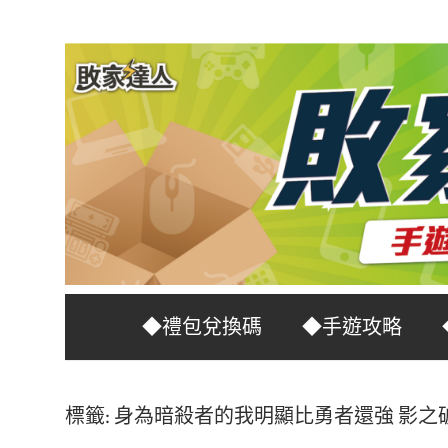
Skip
to
content
台
敗
◆禮包兌換碼
◆手遊攻略
灣
No.1
家
遊
標籤:
身為暗殺者的我明顯比勇者還強 影之
戲