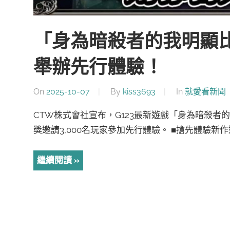
「身為暗殺者的我明顯比
舉辦先行體驗！
On
2025-10-07
By
kiss3693
In
就愛看新聞
CTW株式會社宣布，G123最新遊戲「身為暗殺者的
獎邀請3,000名玩家參加先行體驗。 ■搶先體驗新作遊
繼續閱讀