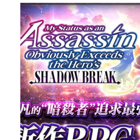
達
科
技
自
人
媒
體。
推
薦