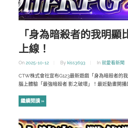
「身為暗殺者的我明顯比
上線！
On
2025-10-12
By
kiss3693
In
就愛看新聞
CTW株式會社宣布G123最新遊戲「身為暗殺者的
腦上體驗「最強暗殺者 影之破壞」！最近動畫開播的
繼續閱讀