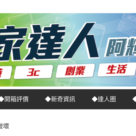
◆開箱評價
◆新奇資訊
◆達人圈
破壞