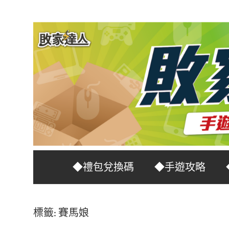
Skip
to
content
台
敗
◆禮包兌換碼
◆手遊攻略
灣
No.1
家
遊
標籤:
賽馬娘
戲