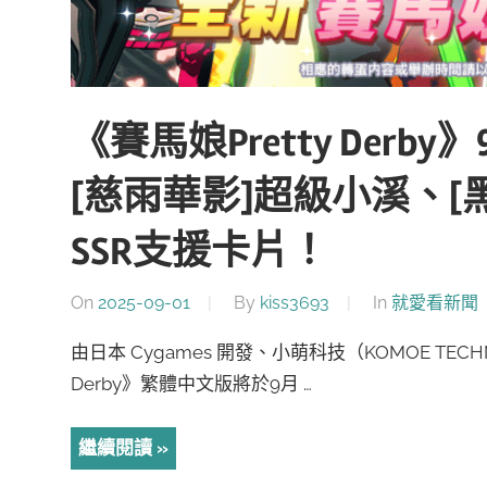
《賽馬娘Pretty Der
[慈雨華影]超級小溪、[
SSR支援卡片！
On
2025-09-01
By
kiss3693
In
就愛看新聞
由日本 Cygames 開發、小萌科技（KOMOE TECH
Derby》繁體中文版將於9月 …
繼續閱讀