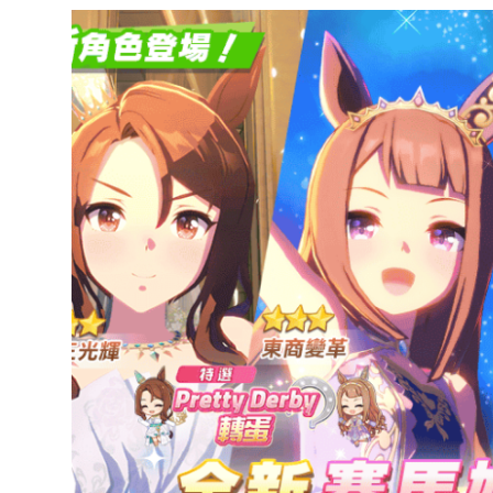
達
科
技
自
人
媒
體。
推
薦