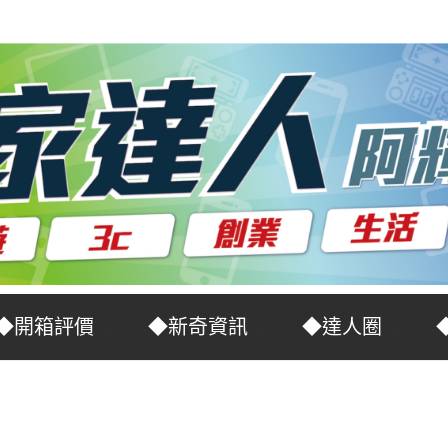
◆開箱評價
◆新奇資訊
◆達人圈