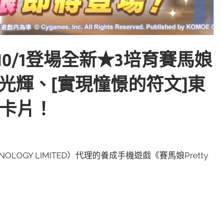
y》10/1登場全新★3培育賽馬娘
ity]帝王光輝、[實現憧憬的符文]東
援卡片！
NOLOGY LIMITED）代理的養成手機遊戲《賽馬娘Pretty