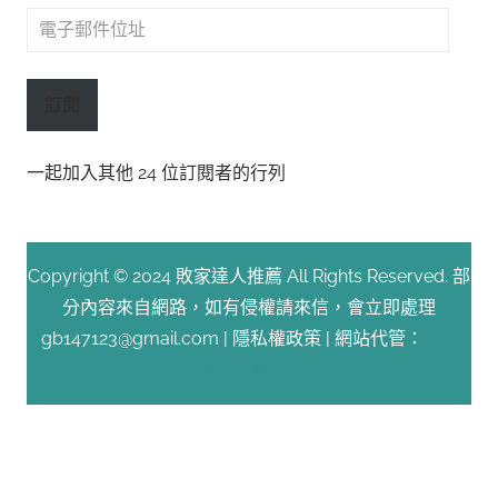
電
子
郵
訂閱
件
位
一起加入其他 24 位訂閱者的行列
址
Copyright © 2024 敗家達人推薦 All Rights Reserved. 部
分內容來自網路，如有侵權請來信，會立即處理
gb147123@gmail.com |
隱私權政策
| 網站代管：
Fast
Line 台灣速連