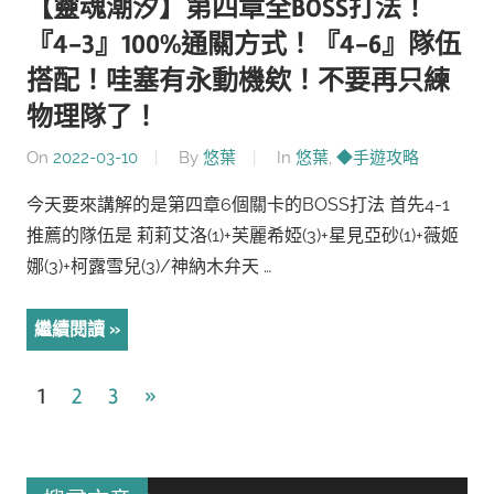
【靈魂潮汐】第四章全BOSS打法！
『4-3』100%通關方式！『4-6』隊伍
搭配！哇塞有永動機欸！不要再只練
物理隊了！
On
2022-03-10
By
悠葉
In
悠葉
,
◆手遊攻略
今天要來講解的是第四章6個關卡的BOSS打法 首先4-1
推薦的隊伍是 莉莉艾洛(1)+芙麗希婭(3)+星見亞砂(1)+薇姬
娜(3)+柯露雪兒(3)/神納木弁天 …
繼續閱讀
文
Next
1
2
3
»
Posts
章
導