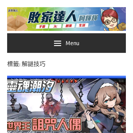
Skip
to
content
台
敗
Menu
灣
No.1
家
遊
標籤:
解謎技巧
戲
達
科
人
技
自
推
媒
體。
薦