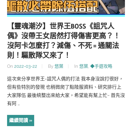
【靈魂潮汐】世界王BOSS《詛咒人
偶》沒帶王女居然打得傷害更高？！
沒阿卡怎麼打？減傷、不死 = 通關法
則！驅散隊又來了！
On
2022-03-22
By
悠葉
In
悠葉
,
◆手遊攻略
這次來分享世界王-詛咒人偶的打法 我本身沒說打很好，
但有些特別的發現 也稍微爬了點陸服資料、研究排行上
大家隊伍 最後統整出來給大家，希望能有幫上忙~ 首先沒
有阿 …
繼續閱讀