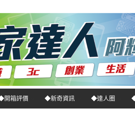
◆開箱評價
◆新奇資訊
◆達人圈