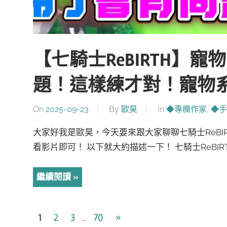
【七騎士ReBIRTH】
題！這樣練才對！寵物
On
2025-09-23
By
歐昊
In
◆專欄作家
,
◆手
大家好我是歐昊，今天要來跟大家聊聊七騎士ReBI
看影片即可！ 以下就大約描述一下！ 七騎士ReBIRT
繼續閱讀
文
Next
1
2
3
70
»
...