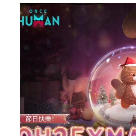
達
科
技
自
人
媒
體。
推
薦