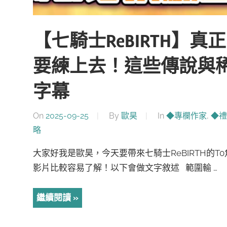
【七騎士ReBIRTH】
要練上去！這些傳說與稀
字幕
On
2025-09-25
By
歐昊
In
◆專欄作家
,
◆禮
略
大家好我是歐昊，今天要帶來七騎士ReBIRTH的
影片比較容易了解！以下會做文字敘述 範圍輸 …
繼續閱讀