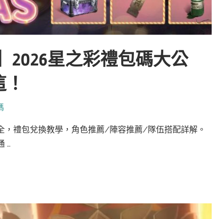
an】2026星之彩禮包碼大公
這！
碼
號大全，禮包兌換教學，角色推薦/陣容推薦/隊伍搭配詳解。
 …