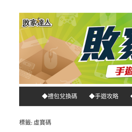
Skip
to
content
台
敗
◆禮包兌換碼
◆手遊攻略
灣
No.1
家
遊
標籤:
虛寶碼
戲