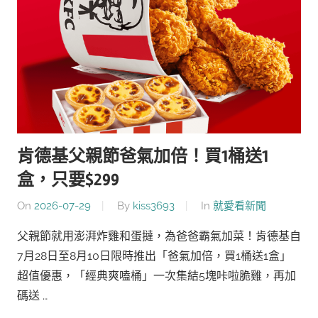
肯德基父親節爸氣加倍！買1桶送1
盒，只要$299
On
2026-07-29
By
kiss3693
In
就愛看新聞
父親節就用澎湃炸雞和蛋撻，為爸爸霸氣加菜！肯德基自
7月28日至8月10日限時推出「爸氣加倍，買1桶送1盒」
超值優惠，「經典爽嗑桶」一次集結5塊咔啦脆雞，再加
碼送 …