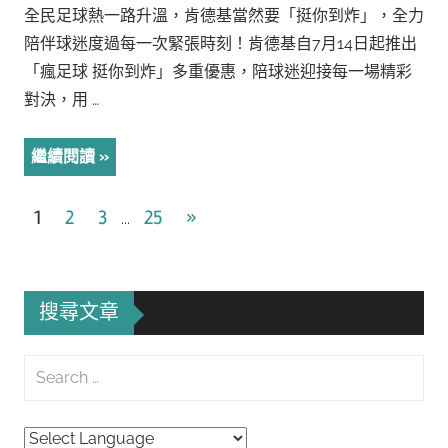
全民足球熱一路升溫，肯德基當然要「挺你到炸」，全力
陪伴球迷度過每一次緊張時刻！肯德基自7月14日起推出
「瘋足球 挺你到炸」多重優惠，陪球迷迎接每一場精彩
對決，用 …
繼續閱讀
文
Next
1
2
3
25
»
...
Posts
章
導
搜尋文章
覽
Search
for:
Searc