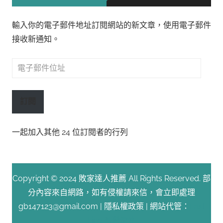
輸入你的電子郵件地址訂閱網站的新文章，使用電子郵件
接收新通知。
電
子
郵
訂閱
件
位
一起加入其他 24 位訂閱者的行列
址
Copyright © 2024 敗家達人推薦 All Rights Reserved. 部
分內容來自網路，如有侵權請來信，會立即處理
gb147123@gmail.com |
隱私權政策
| 網站代管：
Fast
Line 台灣速連