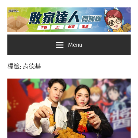
Skip
to
content
台
敗
Menu
灣
No.1
家
遊
標籤:
肯德基
戲
達
科
人
技
自
推
媒
體。
薦