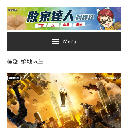
Skip
to
content
台
敗
Menu
灣
No.1
家
遊
標籤:
絕地求生
戲
達
科
人
技
自
推
媒
體。
薦