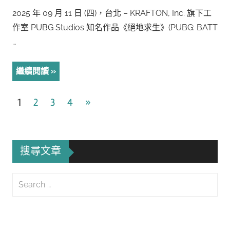
2025 年 09 月 11 日 (四)，台北 – KRAFTON, Inc. 旗下工
作室 PUBG Studios 知名作品《絕地求生》(PUBG: BATT
…
繼續閱讀
文
Next
1
2
3
4
»
Posts
章
導
搜尋文章
覽
Search
for:
Searc