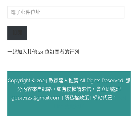
電
子
郵
訂閱
件
位
一起加入其他 24 位訂閱者的行列
址
Copyright © 2024 敗家達人推薦 All Rights Reserved. 部
分內容來自網路，如有侵權請來信，會立即處理
gb147123@gmail.com |
隱私權政策
| 網站代管：
Fast
Line 台灣速連