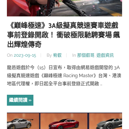
《巔峰極速》3A級擬真競速賽車遊戲
事前登錄開啟！ 衝破極限馳騁賽場 飆
出輝煌傳奇
On
2023-09-15
By
宥叡
In
那個叡哥
,
遊戲資訊
龍邑遊戲於今（15）日宣布，取得由網易遊戲開發的 3A
級擬真競速遊戲《巔峰極速 Racing Master》台灣、港澳
地區代理權，即日起全平台事前登錄正式開啟 …
繼續閱讀