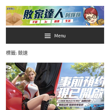
Skip
to
content
台
敗
Menu
灣
No.1
家
遊
標籤:
競速
戲
達
科
人
技
自
推
媒
體。
薦