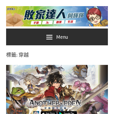
Skip
to
content
台
敗
Menu
灣
No.1
家
遊
標籤:
穿越
戲
達
科
人
技
自
推
媒
體。
薦