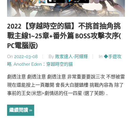
2022【穿越時空的貓】不挑首抽角挑
戰主線1~25章+番外篇 BOSS攻擊次序(
PC電腦版)
On
2022-03-08
By
敗家達人-阿輝輝
In
◆手遊攻
略
,
Another Eden：穿越時空的貓
劇透注意 劇透注意 劇透注意 非常重要要說三次 不想被雷
現在還能按上一頁離開 會長大白腿鎮樓 挑戰內容為 除了
事前的王女(米悠)+劇情送的任一四星 (選了芙朗) …
繼續閱讀