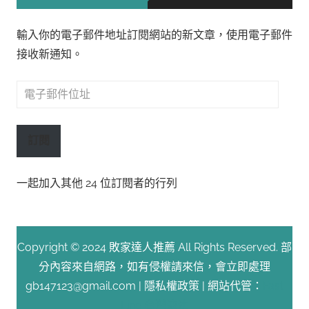
輸入你的電子郵件地址訂閱網站的新文章，使用電子郵件
接收新通知。
電
子
郵
訂閱
件
位
一起加入其他 24 位訂閱者的行列
址
Copyright © 2024 敗家達人推薦 All Rights Reserved. 部
分內容來自網路，如有侵權請來信，會立即處理
gb147123@gmail.com |
隱私權政策
| 網站代管：
Fast
Line 台灣速連