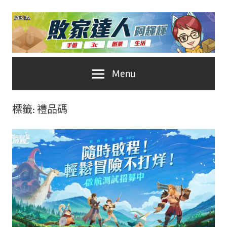
Skip
to
content
台
敗
Menu
灣
No.1
家
遊
標籤:
禮品碼
戲
達
科
人
技
自
推
媒
體。
薦