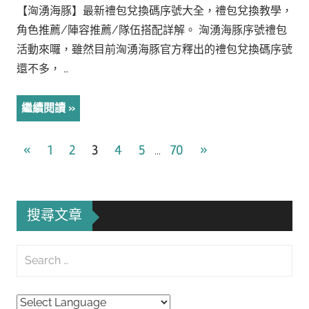
【洶湧海豚】最新禮包兌換碼序號大全，禮包兌換教學，
角色推薦/陣容推薦/隊伍搭配詳解。 洶湧海豚序號禮包
活動來囉，雖然目前洶湧海豚官方釋出的禮包兌換碼序號
還不多， …
繼續閱讀
文
Previous
Next
«
1
2
3
4
5
70
»
...
Posts
Posts
章
導
搜尋文章
覽
Search
for:
Searc