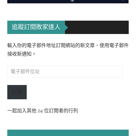
追蹤訂閱敗家達人
輸入你的電子郵件地址訂閱網站的新文章，使用電子郵件
接收新通知。
電
子
郵
訂閱
件
位
一起加入其他 24 位訂閱者的行列
址