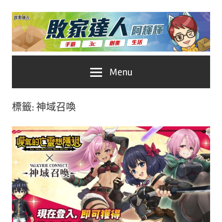
Skip
to
content
台
敗
Menu
灣
No.1
家
遊
標籤:
神域召喚
戲
達
科
人
技
自
推
媒
體。
薦