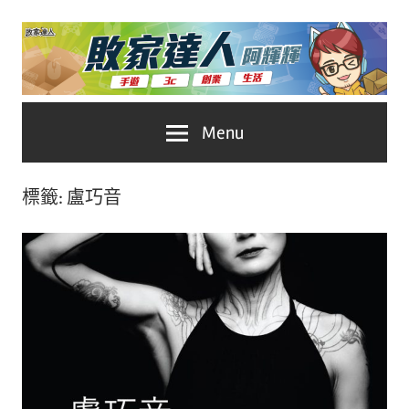
Skip
to
content
台
敗
Menu
灣
No.1
家
遊
標籤:
盧巧音
戲
達
科
人
技
自
推
媒
體。
薦