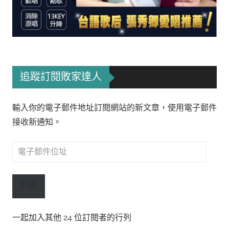
追蹤訂閱敗家達人
輸入你的電子郵件地址訂閱網站的新文章，使用電子郵件
接收新通知。
電
子
郵
訂閱
件
位
一起加入其他 24 位訂閱者的行列
址