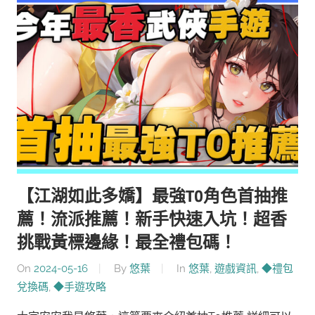
【江湖如此多嬌】最強T0角色首抽推
薦！流派推薦！新手快速入坑！超香
挑戰黃標邊緣！最全禮包碼！
On
2024-05-16
By
悠葉
In
悠葉
,
遊戲資訊
,
◆禮包
兌換碼
,
◆手遊攻略