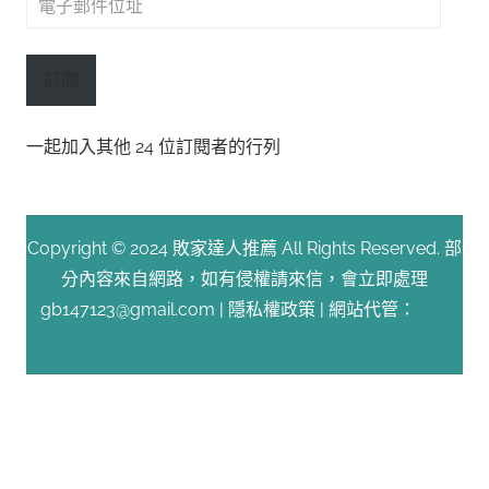
子
郵
訂閱
件
位
一起加入其他 24 位訂閱者的行列
址
Copyright © 2024 敗家達人推薦 All Rights Reserved. 部
分內容來自網路，如有侵權請來信，會立即處理
gb147123@gmail.com |
隱私權政策
| 網站代管：
Fast
Line 台灣速連