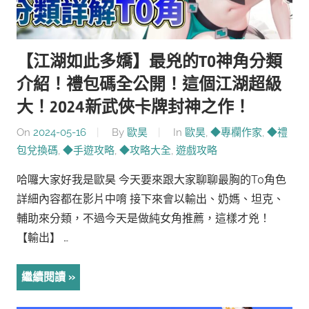
【江湖如此多嬌】最兇的T0神角分類
介紹！禮包碼全公開！這個江湖超級
大！2024新武俠卡牌封神之作！
On
2024-05-16
By
歐昊
In
歐昊
,
◆專欄作家
,
◆禮
包兌換碼
,
◆手遊攻略
,
◆攻略大全
,
遊戲攻略
哈囉大家好我是歐昊 今天要來跟大家聊聊最胸的T0角色
詳細內容都在影片中唷 接下來會以輸出、奶媽、坦克、
輔助來分類，不過今天是做純女角推薦，這樣才兇！
【輸出】 …
繼續閱讀