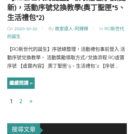
新)，活動序號兌換教學(奧丁聖匣*5、
生活禮包*2)
On
2020-10-22
By
敗家達人-阿輝輝
In
RO新世代
的誕生
【RO新世代的誕生】序號總整理，活動禮包事前登入 活
動序號兌換教學， 活動獎勵領取方式/兌換流程 RO虛寶
序號 【虛寶內容】 奧丁聖匣*5、生活禮包*2 【序號 …
繼續閱讀
文
Next
1
2
»
Posts
章
導
搜尋文章