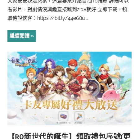
大家安安我是悠葉，這篇要來介紹首抽T0推薦 詳細可以
看影片，對劇情沒興趣直接跳到2:08就好 立即下載，領
取傳說俠客：https://bit.ly/44e68u …
繼續閱讀
【RO新世代的誕生】領取禮包序號(更