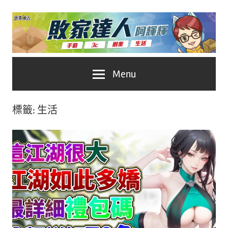
Skip
to
content
台
敗
Menu
灣
No.1
家
遊
標籤:
生活
戲
達
科
人
技
自
推
媒
體。
薦