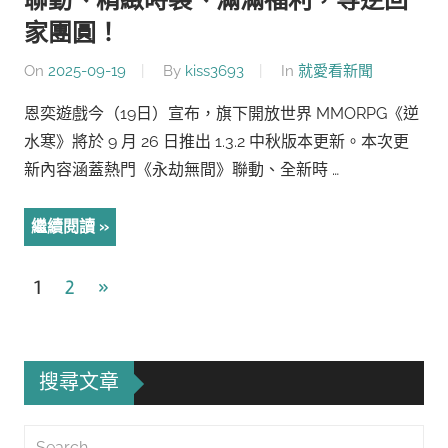
聯動、精緻時裝、滿滿福利，等逆回
家團圓！
On
2025-09-19
By
kiss3693
In
就愛看新聞
恩奕遊戲今（19日）宣布，旗下開放世界 MMORPG《逆
水寒》將於 9 月 26 日推出 1.3.2 中秋版本更新。本次更
新內容涵蓋熱門《永劫無間》聯動、全新時 …
繼續閱讀
文
Next
1
2
»
Posts
章
導
搜尋文章
覽
Search