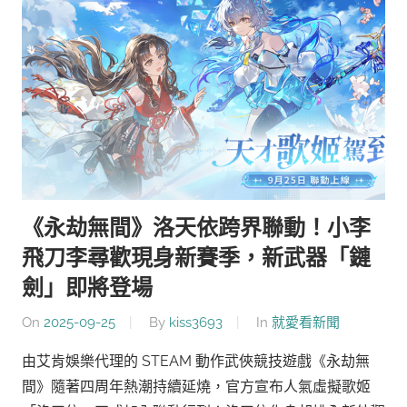
《永劫無間》洛天依跨界聯動！小李
飛刀李尋歡現身新賽季，新武器「鏈
劍」即將登場
On
2025-09-25
By
kiss3693
In
就愛看新聞
由艾肯娛樂代理的 STEAM 動作武俠競技遊戲《永劫無
間》隨著四周年熱潮持續延燒，官方宣布人氣虛擬歌姬