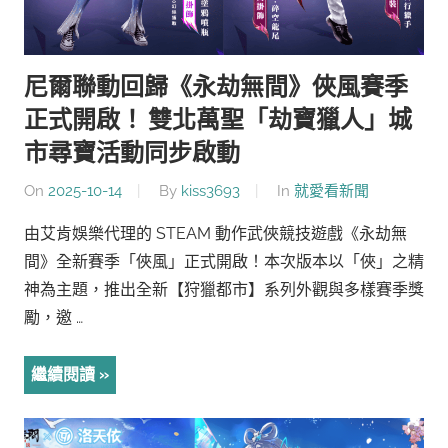
尼爾聯動回歸《永劫無間》俠風賽季
正式開啟！ 雙北萬聖「劫寶獵人」城
市尋寶活動同步啟動
On
2025-10-14
By
kiss3693
In
就愛看新聞
由艾肯娛樂代理的 STEAM 動作武俠競技遊戲《永劫無
間》全新賽季「俠風」正式開啟！本次版本以「俠」之精
神為主題，推出全新【狩獵都市】系列外觀與多樣賽季獎
勵，邀 …
繼續閱讀