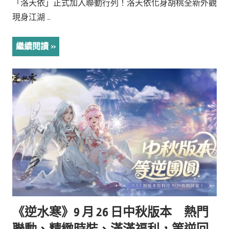
「洛天依」正式加入聯動行列！洛天依化身胡桃全新外觀
現身江湖 …
繼續閱讀
《逆水寒》9 月 26 日中秋版本 熱門