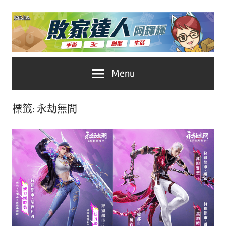
Skip
to
content
台
敗
Menu
灣
No.1
家
遊
標籤:
永劫無間
戲
達
科
人
技
自
推
媒
體。
薦