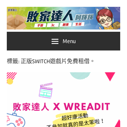
Skip
to
content
台
敗
Menu
灣
No.1
家
遊
標籤:
正版SWITCH遊戲片免費租借。
戲
達
科
人
技
自
推
媒
體。
薦