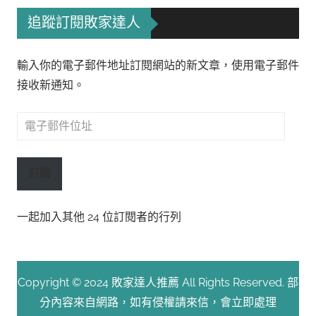
追蹤訂閱敗家達人
輸入你的電子郵件地址訂閱網站的新文章，使用電子郵件
接收新通知。
電
子
郵
訂閱
件
位
一起加入其他 24 位訂閱者的行列
址
Copyright © 2024 敗家達人推薦 All Rights Reserved. 部
分內容來自網路，如有侵權請來信，會立即處理