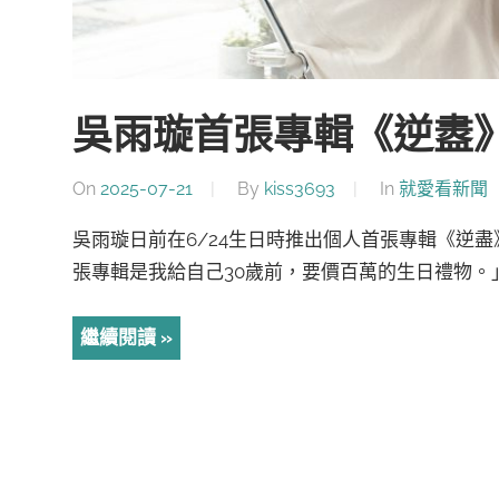
吳雨璇首張專輯《逆䀆》
On
2025-07-21
By
kiss3693
In
就愛看新聞
吳雨璇日前在6/24生日時推出個人首張專輯《逆
張專輯是我給自己30歲前，要價百萬的生日禮物。」
繼續閱讀