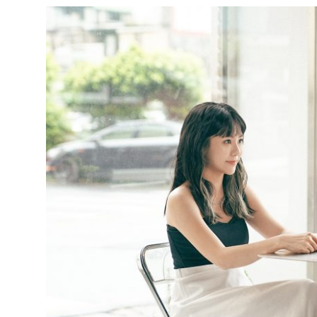
達
科
技
自
人
媒
體。
推
薦