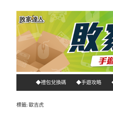
Skip
to
content
台
敗
◆禮包兌換碼
◆手遊攻略
灣
No.1
家
遊
標籤:
歐吉虎
戲