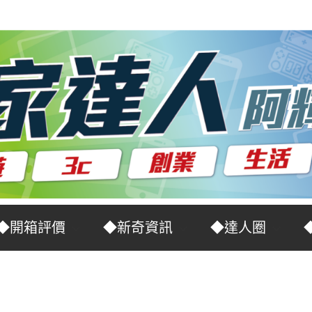
◆開箱評價
◆新奇資訊
◆達人圈