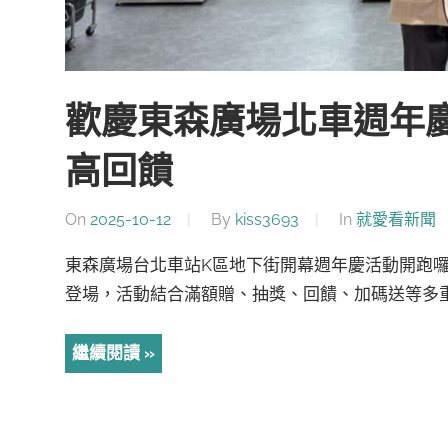
歡慶東森廣場北車週年慶 
高回饋
On
2025-10-12
By
kiss3693
In
就愛看新聞
東森廣場台北車站K區地下街開幕週年慶活動開跑囉! 自
登場，活動結合滿額贈、抽獎、回饋、加碼送等多重
繼續閱讀