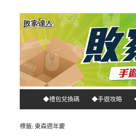
Skip
to
content
台
敗
◆禮包兌換碼
◆手遊攻略
灣
No.1
家
遊
標籤:
東森週年慶
戲