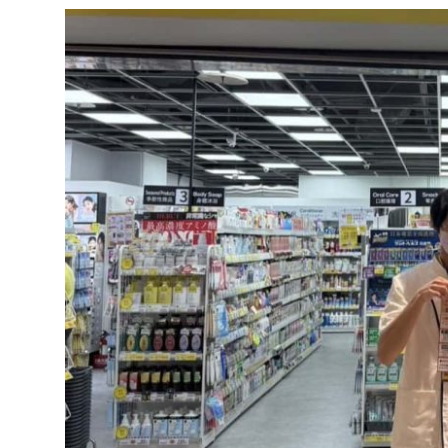
達
科
技
自
人
媒
體。
推
薦