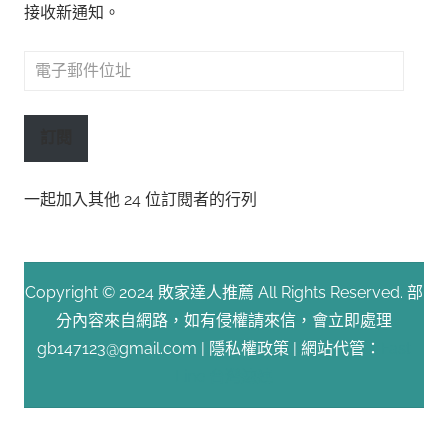
接收新通知。
電
子
郵
訂閱
件
位
一起加入其他 24 位訂閱者的行列
址
Copyright © 2024 敗家達人推薦 All Rights Reserved. 部
分內容來自網路，如有侵權請來信，會立即處理
gb147123@gmail.com |
隱私權政策
| 網站代管：
Fast
Line 台灣速連