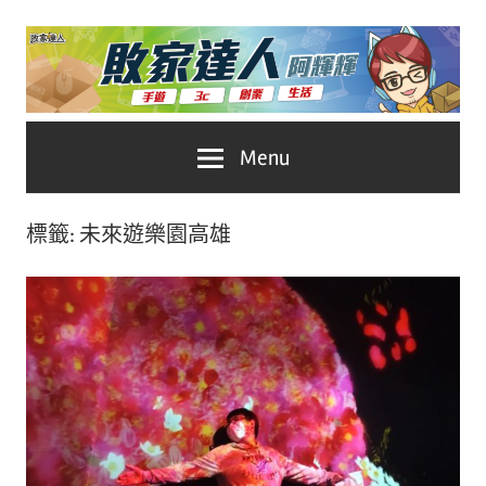
Skip
to
content
台
敗
Menu
灣
No.1
家
遊
標籤:
未來遊樂園高雄
戲
達
科
人
技
自
推
媒
體。
薦