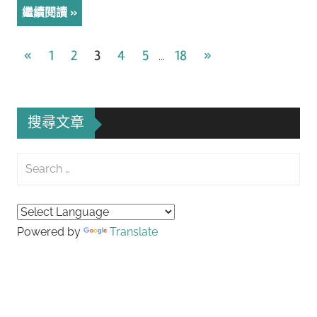
繼續閱讀
文
Previous
Next
«
1
2
3
4
5
18
»
...
Posts
Posts
章
導
搜尋文章
覽
Search
for:
Searc
Powered by
Translate