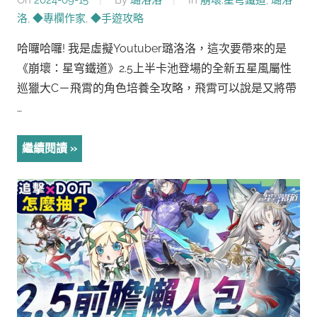
On
2024-09-15
By
璐洛洛
In
崩壞:星穹鐵道
,
璐洛
洛
,
◆專欄作家
,
◆手遊攻略
哈囉哈囉! 我是虛擬Youtuber璐洛洛，這次要帶來的是
《崩壞：星穹鐵道》2.5上半卡池登場的全新五星風屬性
巡獵大C－飛霄的角色培養全攻略，飛霄可以說是又將帶
…
繼續閱讀