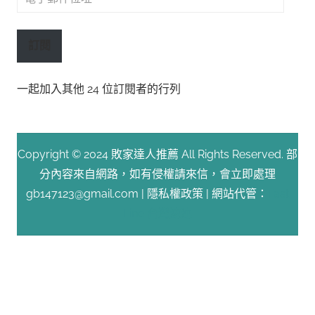
子
郵
訂閱
件
位
一起加入其他 24 位訂閱者的行列
址
Copyright © 2024 敗家達人推薦 All Rights Reserved. 部
分內容來自網路，如有侵權請來信，會立即處理
gb147123@gmail.com |
隱私權政策
| 網站代管：
Fast
Line 台灣速連