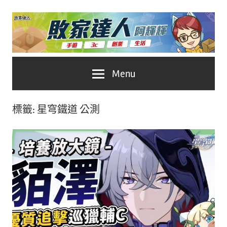
Skip
to
content
台
敗
Menu
灣
No.1
家
遊
標籤:
星穹鐵道 公測
戲
達
科
人
技
自
推
媒
體。
薦