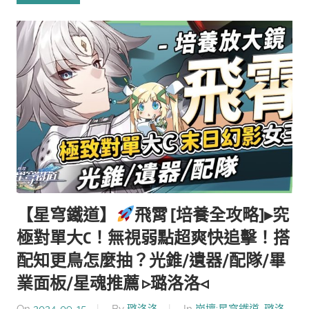
【星穹鐵道】
飛霄 [培養全攻略]▸究
極對單大C！無視弱點超爽快追擊！搭
配知更鳥怎麼抽？光錐/遺器/配隊/畢
業面板/星魂推薦 ▹璐洛洛◃