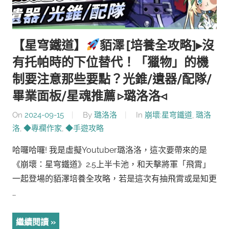
【星穹鐵道】
貊澤 [培養全攻略]▸沒
有托帕時的下位替代！「獵物」的機
制要注意那些要點？光錐/遺器/配隊/
畢業面板/星魂推薦 ▹璐洛洛◃
On
2024-09-15
By
璐洛洛
In
崩壞:星穹鐵道
,
璐洛
洛
,
◆專欄作家
,
◆手遊攻略
哈囉哈囉! 我是虛擬Youtuber璐洛洛，這次要帶來的是
《崩壞：星穹鐵道》2.5上半卡池，和天擊將軍「飛霄」
一起登場的貊澤培養全攻略，若是這次有抽飛霄或是知更
…
繼續閱讀