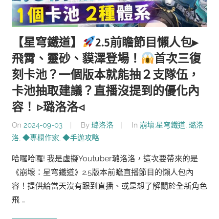
【星穹鐵道】
2.5前瞻節目懶人包▸
飛霄、靈砂、貘澤登場！
首次三復
刻卡池？一個版本就能抽２支隊伍，
卡池抽取建議？直播沒提到的優化內
容！ ▹璐洛洛◃
On
2024-09-03
By
璐洛洛
In
崩壞:星穹鐵道
,
璐洛
洛
,
◆專欄作家
,
◆手遊攻略
哈囉哈囉! 我是虛擬Youtuber璐洛洛，這次要帶來的是
《崩壞：星穹鐵道》2.5版本前瞻直播節目的懶人包內
容！提供給當天沒有跟到直播、或是想了解關於全新角色
飛 …