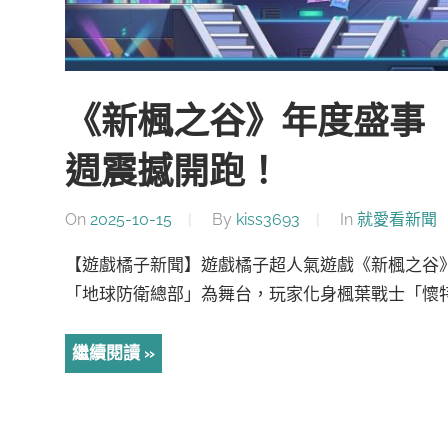
《新楓之谷》年度盛事「
週震撼開跑！
On
2025-10-15
By
kiss3693
In
就愛看新聞
【遊戲橘子新聞】遊戲橘子超人氣遊戲《新楓之谷》
「地球防衛總部」為舞台，玩家化身楓葉戰士「懷特
繼續閱讀