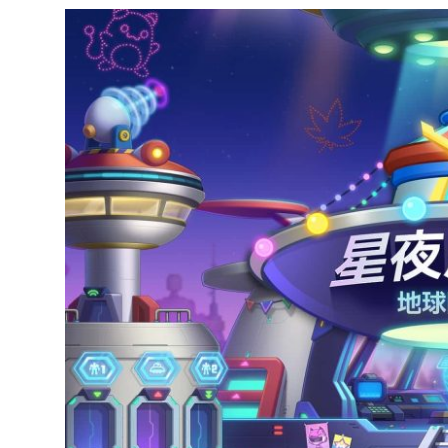
達
科
技
自
人
媒
體。
推
薦