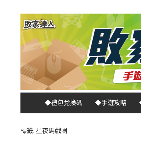
Skip
to
content
台
敗
◆禮包兌換碼
◆手遊攻略
灣
No.1
家
遊
標籤:
星夜馬戲團
戲