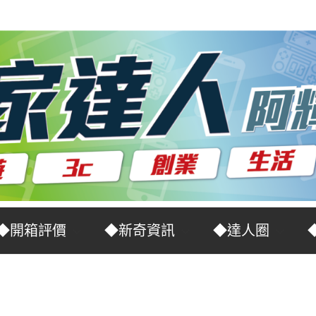
◆開箱評價
◆新奇資訊
◆達人圈