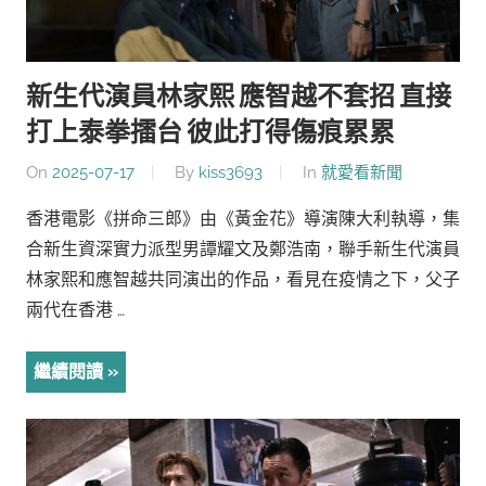
新生代演員林家熙 應智越不套招 直接
打上泰拳擂台 彼此打得傷痕累累
On
2025-07-17
By
kiss3693
In
就愛看新聞
香港電影《拼命三郎》由《黃金花》導演陳大利執導，集
合新生資深實力派型男譚耀文及鄭浩南，聯手新生代演員
林家熙和應智越共同演出的作品，看見在疫情之下，父子
兩代在香港 …
繼續閱讀