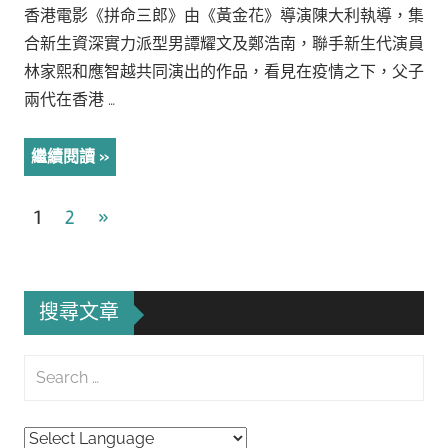
香港電影《拼命三郎》由《黃金花》導演陳大利執導，集
合新生資深實力派型男譚耀文及鄭浩南，聯手新生代演員
林家熙和應智越共同演出的作品，看見在疫情之下，父子
兩代在香港 …
繼續閱讀
文
Next
1
2
»
Posts
章
導
搜尋文章
覽
Search
for:
Searc