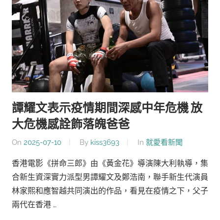
譚耀文表示疫情期間深感中年危機 放
大危機感詮飾落魄爸爸
On
2025-07-10
By
kiss3693
In
就愛看新聞
香港電影《拼命三郎》由《黃金花》導演陳大利執導，集
合新生資深實力派型男譚耀文及鄭浩南，聯手新生代演員
林家熙和應智越共同演出的作品，看見在疫情之下，父子
兩代在香港 …