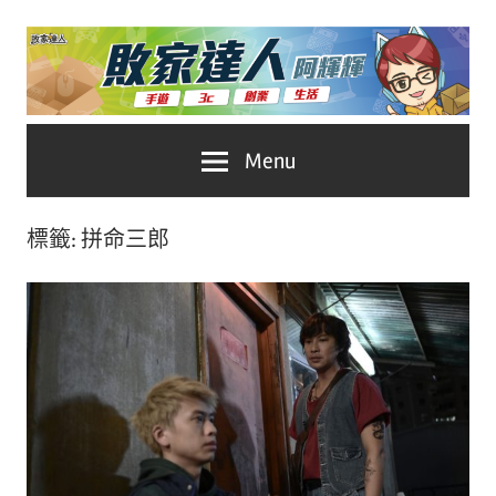
Skip
to
content
台
敗
Menu
灣
No.1
家
遊
標籤:
拼命三郎
戲
達
科
人
技
自
推
媒
體。
薦