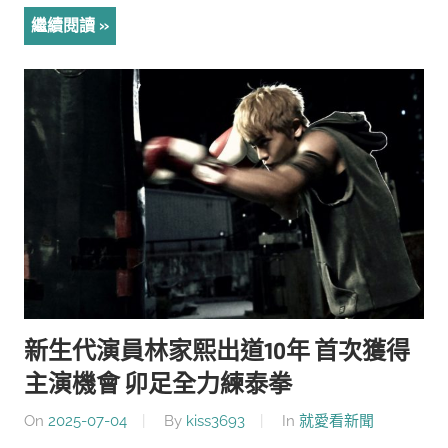
繼續閱讀
新生代演員林家熙出道10年 首次獲得
主演機會 卯足全力練泰拳
On
2025-07-04
By
kiss3693
In
就愛看新聞