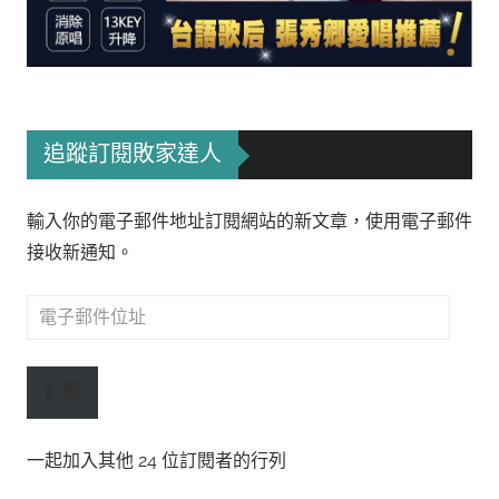
追蹤訂閱敗家達人
輸入你的電子郵件地址訂閱網站的新文章，使用電子郵件
接收新通知。
電
子
郵
訂閱
件
位
一起加入其他 24 位訂閱者的行列
址