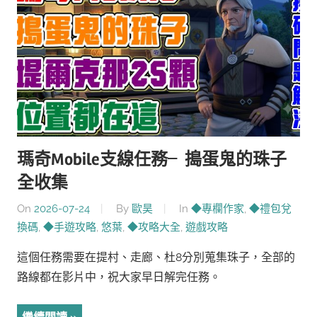
瑪奇Mobile支線任務╴搗蛋鬼的珠子
全收集
On
2026-07-24
By
歐昊
In
◆專欄作家
,
◆禮包兌
換碼
,
◆手遊攻略
,
悠葉
,
◆攻略大全
,
遊戲攻略
這個任務需要在提村、走廊、杜8分別蒐集珠子，全部的
路線都在影片中，祝大家早日解完任務。