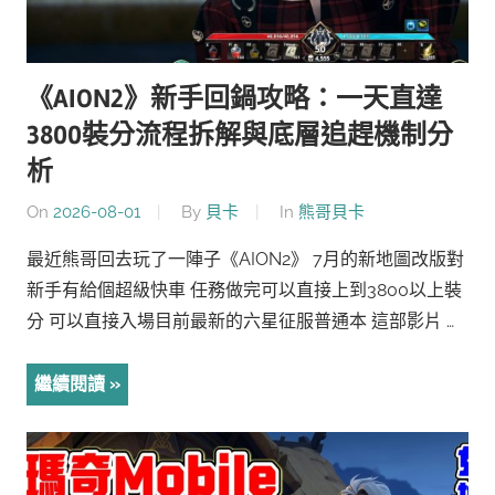
《AION2》新手回鍋攻略：一天直達
3800裝分流程拆解與底層追趕機制分
析
On
2026-08-01
By
貝卡
In
熊哥貝卡
最近熊哥回去玩了一陣子《AION2》 7月的新地圖改版對
新手有給個超級快車 任務做完可以直接上到3800以上裝
分 可以直接入場目前最新的六星征服普通本 這部影片 …
繼續閱讀