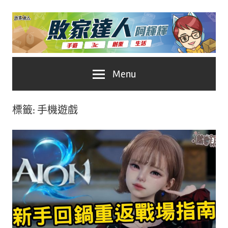
Skip
to
content
台
敗
Menu
灣
No.1
家
遊
標籤:
手機遊戲
戲
達
科
人
技
自
推
媒
體。
薦