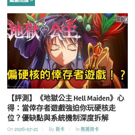
繼續閱讀
【評測】《地獄公主 Hell Maiden》心
得：當倖存者遊戲強迫你玩硬核走
位？優缺點與系統機制深度拆解
On
2026-07-21
By
貝卡
In
熊哥貝卡