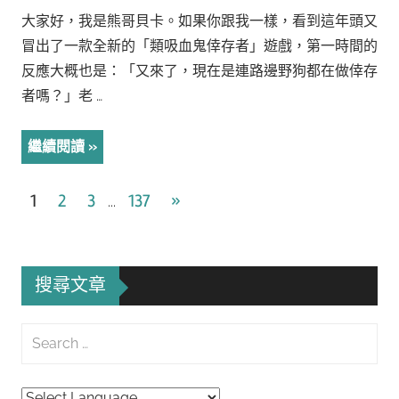
大家好，我是熊哥貝卡。如果你跟我一樣，看到這年頭又
冒出了一款全新的「類吸血鬼倖存者」遊戲，第一時間的
反應大概也是：「又來了，現在是連路邊野狗都在做倖存
者嗎？」老 …
繼續閱讀
文
Next
1
2
3
137
»
...
Posts
章
導
搜尋文章
覽
Search
for:
Searc