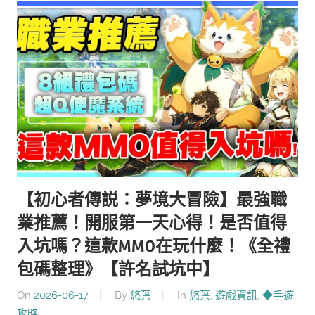
【初心者傳説：夢境大冒險】最強職
業推薦！開服第一天心得！是否值得
入坑嗎？這款MMO在玩什麼！《全禮
包碼整理》【許名試坑中】
On
2026-06-17
By
悠葉
In
悠葉
,
遊戲資訊
,
◆手遊
攻略