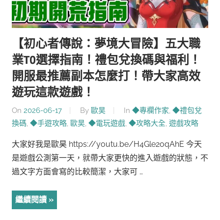
【初心者傳說：夢境大冒險】五大職
業T0選擇指南！禮包兌換碼與福利！
開服最推薦副本怎麼打！帶大家高效
遊玩這款遊戲！
On
2026-06-17
By
歐昊
In
◆專欄作家
,
◆禮包兌
換碼
,
◆手遊攻略
,
歐昊
,
◆電玩遊戲
,
◆攻略大全
,
遊戲攻略
大家好我是歐昊 https://youtu.be/H4Gle2oqAhE 今天
是遊戲公測第一天，就帶大家更快的進入遊戲的狀態，不
過文字方面會寫的比較簡潔，大家可 …
繼續閱讀