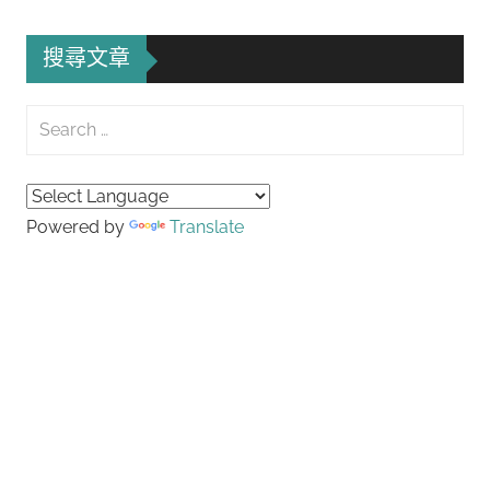
導
搜尋文章
覽
Search
for:
Searc
Powered by
Translate