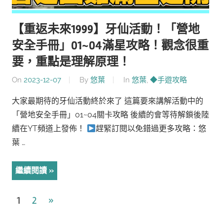
【重返未來1999】牙仙活動！「營地
安全手冊」01~04滿星攻略！觀念很重
要，重點是理解原理！
On
2023-12-07
By
悠葉
In
悠葉
,
◆手遊攻略
大家最期待的牙仙活動終於來了 這篇要來講解活動中的
「營地安全手冊」01~04關卡攻略 後續的會等待解鎖後陸
續在YT頻道上發佈！
趕緊訂閱以免錯過更多攻略：悠
葉 …
繼續閱讀
文
Next
1
2
»
Posts
章