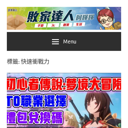
Skip
to
content
台
敗
Menu
灣
No.1
家
遊
標籤:
快速衝戰力
戲
達
科
人
技
自
推
媒
體。
薦