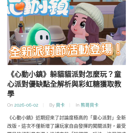
《心動小鎮》躲貓貓派對怎麼玩？童
心派對優缺點全解析與彩虹糖獲取教
學
On
2026-06-02
By
貝卡
In
熊哥貝卡
《心動小鎮》近期迎來了討論度極高的「童心派對」全新
改版，這次不僅新增了讓玩家自由發揮的闖關派對，最受