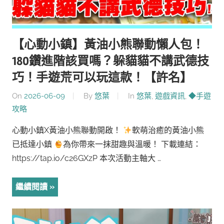
【心動小鎮】黃油小熊聯動懶人包！
180鑽進階該買嗎？躲貓貓不講武德技
巧！手遊荒可以玩這款！【許名】
On
2026-06-09
By
悠葉
In
悠葉
,
遊戲資訊
,
◆手遊
攻略
心動小鎮X黃油小熊聯動開啟！
軟萌治癒的黃油小熊
已抵達小鎮
為你帶來一抹甜趣與溫暖！ 下載連結：
https://tap.io/c26GXzP 本次活動主軸大 …
繼續閱讀