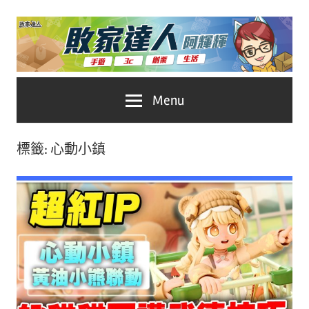
Skip
to
content
台
敗
Menu
灣
No.1
家
遊
標籤:
心動小鎮
戲
達
科
人
技
自
推
媒
體。
薦