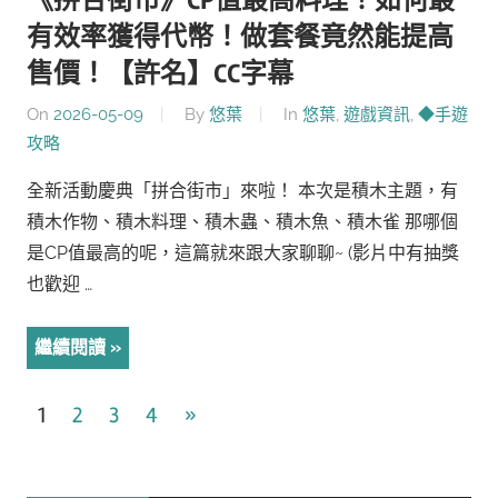
《拼合街市》CP值最高料理！如何最
有效率獲得代幣！做套餐竟然能提高
售價！【許名】CC字幕
On
2026-05-09
By
悠葉
In
悠葉
,
遊戲資訊
,
◆手遊
攻略
全新活動慶典「拼合街市」來啦！ 本次是積木主題，有
積木作物、積木料理、積木蟲、積木魚、積木雀 那哪個
是CP值最高的呢，這篇就來跟大家聊聊~ (影片中有抽獎
也歡迎 …
繼續閱讀
文
Next
1
2
3
4
»
Posts
章