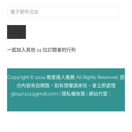
電
子
郵
訂閱
件
位
一起加入其他 24 位訂閱者的行列
址
Copyright © 2024 敗家達人推薦 All Rights Reserved. 部
分內容來自網路，如有侵權請來信，會立即處理
gb147123@gmail.com |
隱私權政策
| 網站代管：
Fast
Line 台灣速連