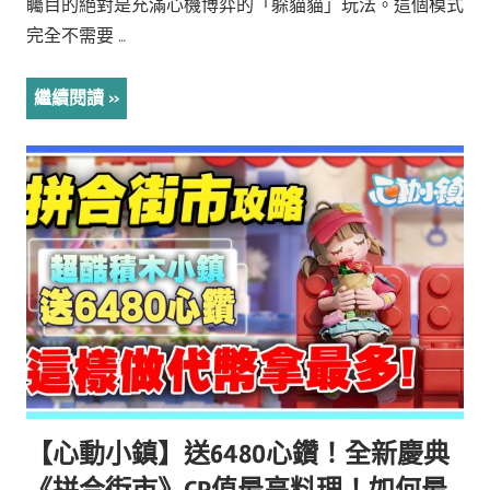
矚目的絕對是充滿心機博弈的「躲貓貓」玩法。這個模式
完全不需要 …
繼續閱讀
【心動小鎮】送6480心鑽！全新慶典