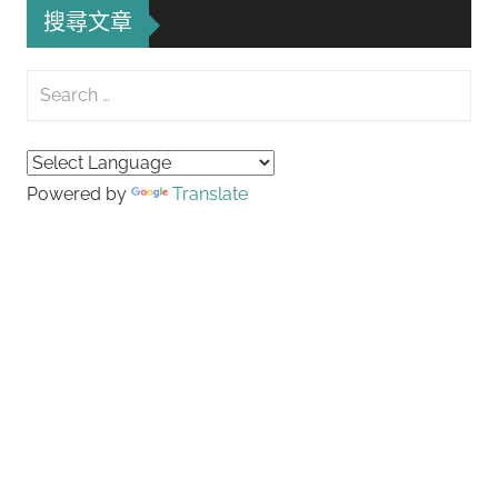
導
搜尋文章
覽
Search
for:
Searc
Powered by
Translate