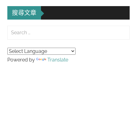
導
搜尋文章
覽
Search
for:
Searc
Powered by
Translate