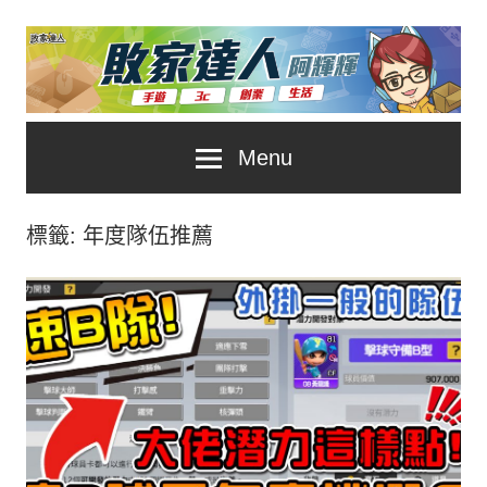
Skip
to
content
台
敗
Menu
灣
No.1
家
遊
標籤:
年度隊伍推薦
戲
達
科
人
技
自
推
媒
體。
薦