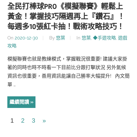
全民打棒球PRO《模擬聯賽》輕鬆上
黃金！掌握技巧隔週再上『鑽石』！
每週多10張紅卡抽！戰術攻略技巧！
On
2020-12-30
By
悠葉
In
悠葉
,
◆手遊攻略
,
遊戲
攻略
模擬聯賽也就是教練模式，掌握戰況很重要! 建議大家掛
著的同時也時不時看一下目前比分跟打擊狀況 另外氣候
資訊也很重要，善用資訊能讓自己勝率大幅提升! 內文簡
單 …
繼續閱讀
文
Next
1
2
3
»
Posts
章