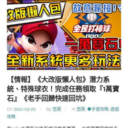
【情報】《大改版懶人包》潛力系
統、特殊球衣！完成任務領取『1萬寶
石』《老手回歸快速回坑》
On
2021-03-20
By
悠葉
In
悠葉
,
◆手遊攻略
,
遊戲
攻略