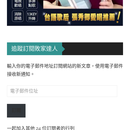
追蹤訂閱敗家達人
輸入你的電子郵件地址訂閱網站的新文章，使用電子郵件
接收新通知。
電
子
郵
訂閱
件
位
一起加入其他 24 位訂閱者的行列
址