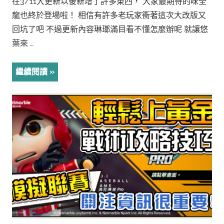
在3/11大更新以後新增了許多東西， 大家最期待的味全
龍也終於登場啦！ 相信有許多老玩家衝著這次大改版又
回坑了吧 不過更新內容琳瑯滿目看不懂怎麼辦呢 就讓悠
葉來 …
繼續閱讀