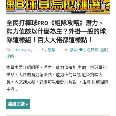
全民打棒球PRO《組隊攻略》潛力、
能力值該以什麼為主？外掛一般的球
隊這樣組！百大大佬都這樣點！
On
2021-04-05
By
悠葉
In
悠葉
,
◆手遊攻略
,
遊戲
攻略
本篇主要介紹組隊、潛力、能力值追加 主軸：挑球員的
重點、大佬的潛力怎麼點、能力值的建議 避免篇幅太
長，內文講大概，詳細可以看影片解說 1.組隊 目前組隊
主流 …
繼續閱讀