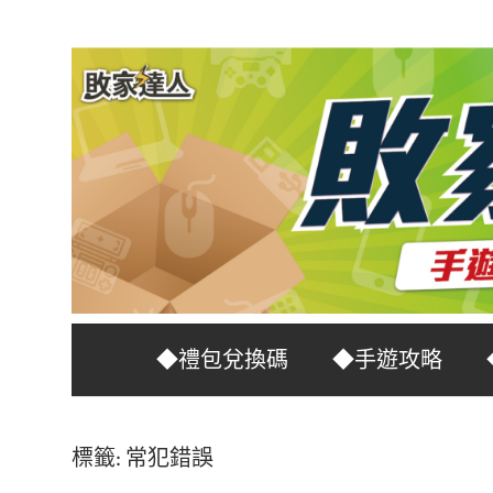
Skip
to
content
台
敗
◆禮包兌換碼
◆手遊攻略
灣
No.1
家
遊
標籤:
常犯錯誤
戲