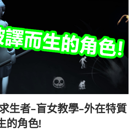
求生者-盲女教學-外在特質
生的角色!