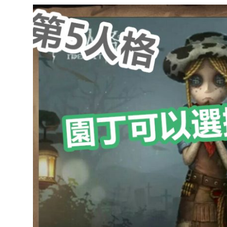
達
科
技
自
人
媒
體。
推
薦