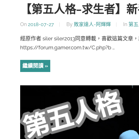
【第五人格-求生者】新
On
2018-07-27
By
敗家達人-阿輝輝
In
第五
經原作者 siler siler2013同意轉載，喜歡這篇
https://forum.gamer.com.tw/C.php?b …
繼續閱讀