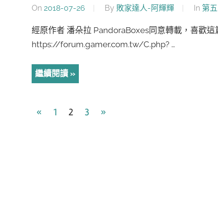
On
2018-07-26
By
敗家達人-阿輝輝
In
第五
經原作者 潘朵拉 PandoraBoxes同意轉載，喜
https://forum.gamer.com.tw/C.php? …
繼續閱讀
文
Previous
Next
«
1
2
3
»
Posts
Posts
章
導
覽