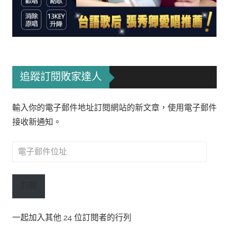
追蹤訂閱敗家達人
輸入你的電子郵件地址訂閱網站的新文章，使用電子郵件
接收新通知。
電
子
郵
訂閱
件
位
一起加入其他 24 位訂閱者的行列
址