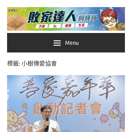
Skip
to
content
台
敗
Menu
灣
No.1
家
遊
標籤:
小樹傳愛協會
戲
達
科
人
技
自
推
媒
體。
薦