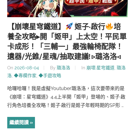
【崩壞星穹鐵道】
姬子·啟行
培
養全攻略▸開「姬甲」上太空！平民單
卡成形！「三輔一」最強輪椅配隊！
遺器/光錐/星魂/抽取建議! ▹璐洛洛◃
On
2026-08-04
By
璐洛洛
In
崩壞:星穹鐵道
,
璐洛
洛
,
◆專欄作家
,
◆手遊攻略
哈囉哈囉！我是虛擬Youtuber璐洛洛，這次要帶來的是
《崩壞：星穹鐵道》4.4上半開「姬甲」登場的、姬子·啟
行角色培養全攻略！姬子·啟行是姬子年輕時期的SP形 …
繼續閱讀