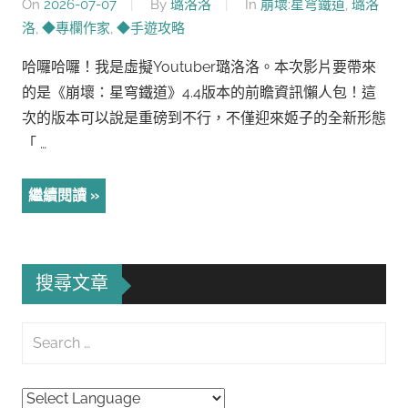
On
2026-07-07
By
璐洛洛
In
崩壞:星穹鐵道
,
璐洛
洛
,
◆專欄作家
,
◆手遊攻略
哈囉哈囉！我是虛擬Youtuber璐洛洛。本次影片要帶來
的是《崩壞：星穹鐵道》4.4版本的前瞻資訊懶人包！這
次的版本可以說是重磅到不行，不僅迎來姬子的全新形態
「 …
繼續閱讀
搜尋文章
Search
for:
Searc