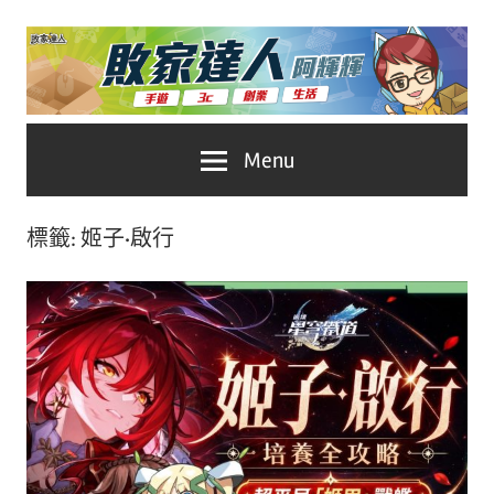
Skip
to
content
台
敗
Menu
灣
No.1
家
遊
標籤:
姬子·啟行
戲
達
科
人
技
自
推
媒
體。
薦