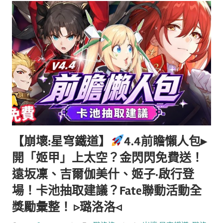
【崩壞:星穹鐵道】
4.4前瞻懶人包▸
開「姬甲」上太空？金閃閃免費送！
遠坂凜、吉爾伽美什、姬子·啟行登
場！卡池抽取建議？Fate聯動活動全
獎勵彙整！ ▹璐洛洛◃