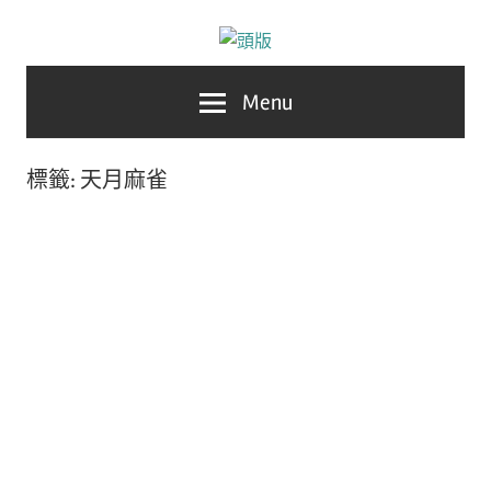
Skip
to
台
敗
Menu
content
灣
No.1
家
遊
標籤:
天月麻雀
戲
達
科
人
技
自
推
媒
體。
薦