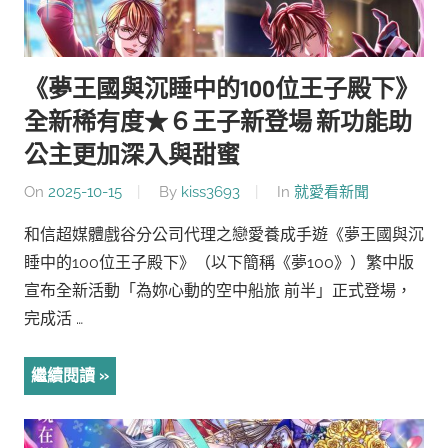
《夢王國與沉睡中的100位王子殿下》
全新稀有度★６王子新登場 新功能助
公主更加深入與甜蜜
On
2025-10-15
By
kiss3693
In
就愛看新聞
和信超媒體戲谷分公司代理之戀愛養成手遊《夢王國與沉
睡中的100位王子殿下》（以下簡稱《夢100》）繁中版
宣布全新活動「為妳心動的空中船旅 前半」正式登場，
完成活 …
繼續閱讀