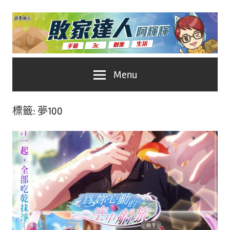
Skip
to
content
台
敗
Menu
灣
No.1
家
遊
標籤:
夢100
戲
達
科
人
技
自
推
媒
體。
薦