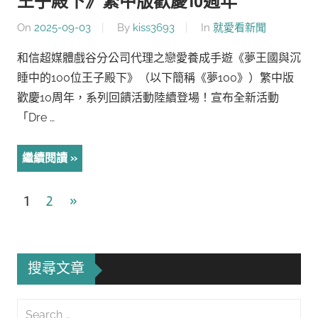
王子殿下》繁中版歡慶10週年
On
2025-09-03
By
kiss3693
In
就愛看新聞
和信超媒體戲谷分公司代理之戀愛養成手遊《夢王國與沉
睡中的100位王子殿下》（以下簡稱《夢100》）繁中版
歡慶10周年，系列回饋活動陸續登場！宣布全新活動
「Dre …
繼續閱讀
文
Next
1
2
»
Posts
章
導
搜尋文章
覽
Search