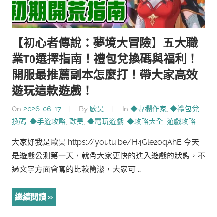
【初心者傳說：夢境大冒險】五大職
業T0選擇指南！禮包兌換碼與福利！
開服最推薦副本怎麼打！帶大家高效
遊玩這款遊戲！
On
2026-06-17
By
歐昊
In
◆專欄作家
,
◆禮包兌
換碼
,
◆手遊攻略
,
歐昊
,
◆電玩遊戲
,
◆攻略大全
,
遊戲攻略
大家好我是歐昊 https://youtu.be/H4Gle2oqAhE 今天
是遊戲公測第一天，就帶大家更快的進入遊戲的狀態，不
過文字方面會寫的比較簡潔，大家可 …
繼續閱讀