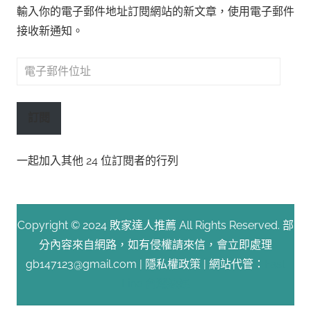
輸入你的電子郵件地址訂閱網站的新文章，使用電子郵件
接收新通知。
電
子
郵
訂閱
件
位
一起加入其他 24 位訂閱者的行列
址
Copyright © 2024 敗家達人推薦 All Rights Reserved. 部
分內容來自網路，如有侵權請來信，會立即處理
gb147123@gmail.com |
隱私權政策
| 網站代管：
Fast
Line 台灣速連