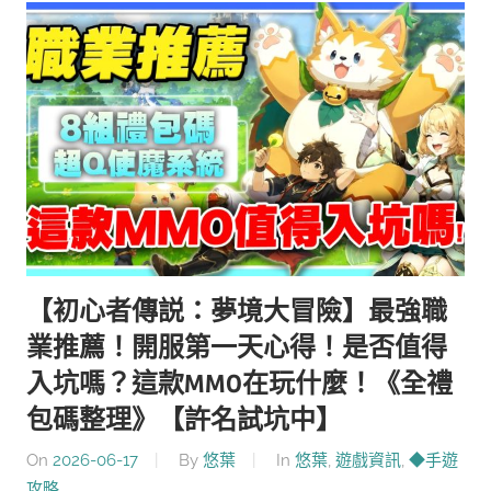
【初心者傳説：夢境大冒險】最強職
業推薦！開服第一天心得！是否值得
入坑嗎？這款MMO在玩什麼！《全禮
包碼整理》【許名試坑中】
On
2026-06-17
By
悠葉
In
悠葉
,
遊戲資訊
,
◆手遊
攻略