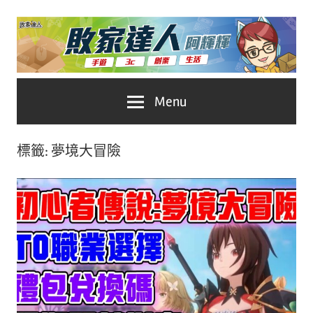
Skip
to
content
台
敗
Menu
灣
No.1
家
遊
標籤:
夢境大冒險
戲
達
科
人
技
自
推
媒
體。
薦