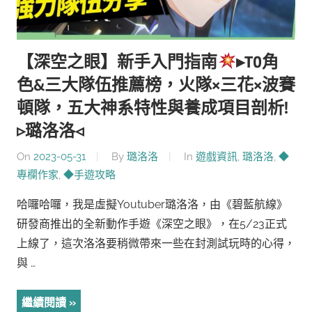
【深空之眼】新手入門指南
▸T0角
色&三大隊伍推薦榜，火隊×三花×波賽
頓隊，五大神系特性與養成項目剖析!
▹璐洛洛◃
On
2023-05-31
By
璐洛洛
In
遊戲資訊
,
璐洛洛
,
◆
專欄作家
,
◆手遊攻略
哈囉哈囉，我是虛擬Youtuber璐洛洛，由《碧藍航線》
研發商推出的全新動作手遊《深空之眼》，在5/23正式
上線了，這次洛洛要稍微帶來一些在封測試玩時的心得，
與 …
繼續閱讀