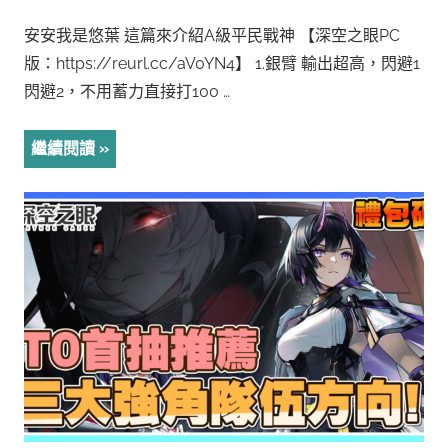
安安我是悠葉 這篇來介紹A級平民戰神 【深空之眼PC
版：https://reurl.cc/aV0YN4】 1.銀臂 輸出超高，閃避1
閃避2，不用蓄力直接打100 …
繼續閱讀