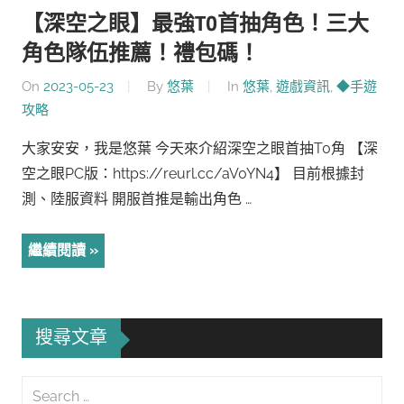
【深空之眼】最強T0首抽角色！三大
角色隊伍推薦！禮包碼！
On
2023-05-23
By
悠葉
In
悠葉
,
遊戲資訊
,
◆手遊
攻略
大家安安，我是悠葉 今天來介紹深空之眼首抽T0角 【深
空之眼PC版：https://reurl.cc/aV0YN4】 目前根據封
測、陸服資料 開服首推是輸出角色 …
繼續閱讀
搜尋文章
Search