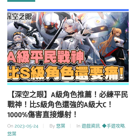
【深空之眼】A級角色推薦！必練平民
戰神！比S級角色還強的A級大C！
1000%傷害直接爆射！
On
2023-05-24
By
悠葉
In
遊戲資訊
,
◆手遊攻略
,
悠葉