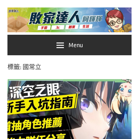
Skip
to
content
台
敗
Menu
灣
No.1
家
遊
標籤:
國常立
戲
達
科
人
技
自
推
媒
體。
薦