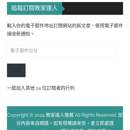
追蹤訂閱敗家達人
輸入你的電子郵件地址訂閱網站的新文章，使用電子郵件
接收新通知。
電
子
郵
訂閱
件
位
一起加入其他 24 位訂閱者的行列
址
Copyright © 2024 敗家達人推薦 All Rights Reserved. 部
分內容來自網路，如有侵權請來信，會立即處理