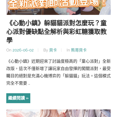
《心動小鎮》躲貓貓派對怎麼玩？童
心派對優缺點全解析與彩虹糖獲取教
學
On
2026-06-02
By
貝卡
In
熊哥貝卡
《心動小鎮》近期迎來了討論度極高的「童心派對」全新
改版，這次不僅新增了讓玩家自由發揮的闖關派對，最受
矚目的絕對是充滿心機博弈的「躲貓貓」玩法。這個模式
完全不需要 …
繼續閱讀