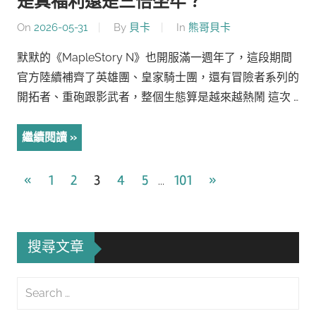
是真福利還是三倍坐牢？
On
2026-05-31
By
貝卡
In
熊哥貝卡
默默的《MapleStory N》也開服滿一週年了，這段期間
官方陸續補齊了英雄團、皇家騎士團，還有冒險者系列的
開拓者、重砲跟影武者，整個生態算是越來越熱鬧 這次 …
繼續閱讀
文
Previous
Next
«
1
2
3
4
5
101
»
...
Posts
Posts
章
導
搜尋文章
覽
Search
for: