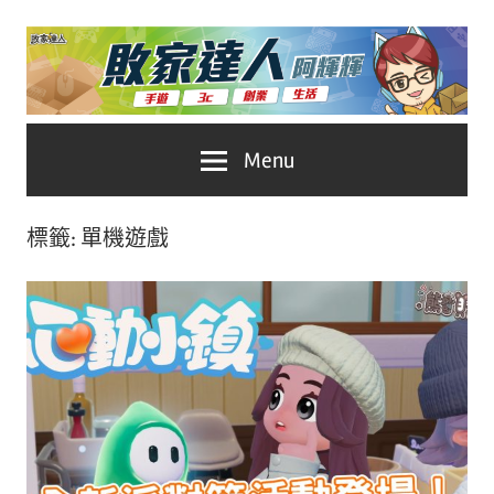
Skip
to
content
台
敗
Menu
灣
No.1
家
遊
標籤:
單機遊戲
戲
達
科
人
技
自
推
媒
體。
薦