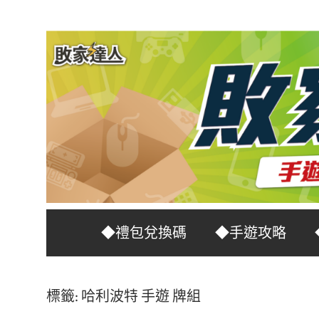
Skip
to
content
台
敗
◆禮包兌換碼
◆手遊攻略
灣
No.1
家
遊
標籤:
哈利波特 手遊 牌組
戲