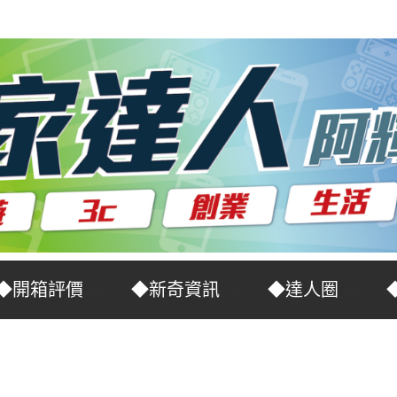
◆開箱評價
◆新奇資訊
◆達人圈