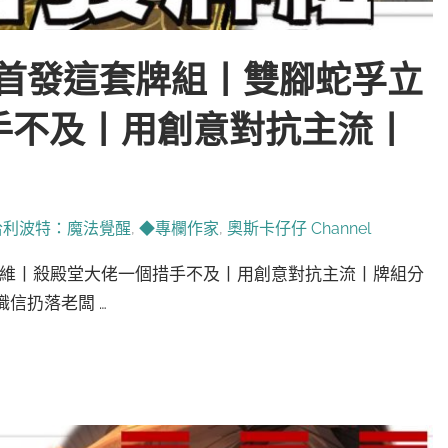
服首發這套牌組丨雙腳蛇孚立
手不及丨用創意對抗主流丨
哈利波特：魔法覺醒
,
◆專欄作家
,
奧斯卡仔仔 Channel
立維丨殺殿堂大佬一個措手不及丨用創意對抗主流丨牌組分
職信扔落老闆 …