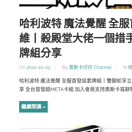
哈利波特 魔法覺醒 全
維丨殺殿堂大佬一個措
牌組分享
On
2021-10-22
By
奧斯卡仔仔 Channel
In
哈利波特 魔法覺醒 全服首發這套牌組丨雙腳蛇孚
享 全台首發超META卡組 加入會員支持奧斯卡寫辭
繼續閱讀