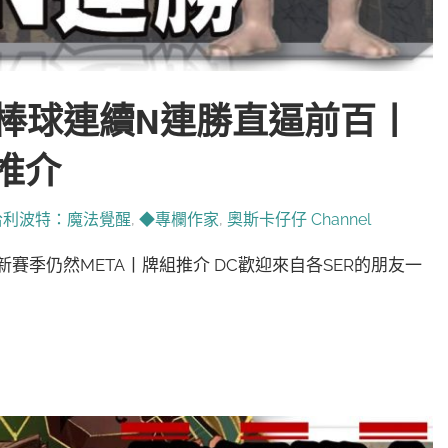
比棒球連續N連勝直逼前百丨
推介
哈利波特：魔法覺醒
,
◆專欄作家
,
奧斯卡仔仔 Channel
賽季仍然META丨牌組推介 DC歡迎來自各SER的朋友一