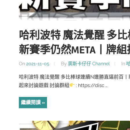
哈利波特 魔法覺醒 多
新賽季仍然META丨牌組
On
2021-11-05
By
奧斯卡仔仔 Channel
In
哈利波特 魔法覺醒 多比棒球連續N連勝直逼前百丨新
起來討論遊戲 討論群組
: https://disc …
繼續閱讀