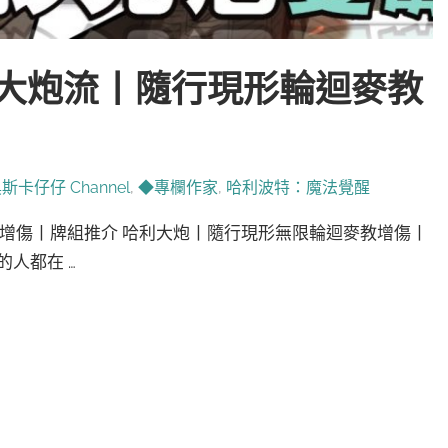
利大炮流丨隨行現形輪迴麥教
斯卡仔仔 Channel
,
◆專欄作家
,
哈利波特：魔法覺醒
教增傷丨牌組推介 哈利大炮丨隨行現形無限輪迴麥教增傷丨
的人都在 …