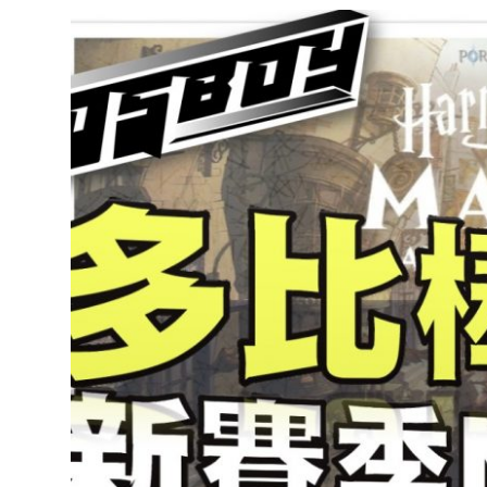
達
科
技
自
人
媒
體。
推
薦