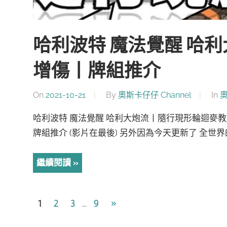
哈利波特 魔法覺醒 哈
增傷丨牌組推介
On
2021-10-21
By
奧斯卡仔仔 Channel
In
奧
哈利波特 魔法覺醒 哈利大炮流丨隨行現形輪迴麥
牌組推介 (影片在最後) 另外因為今天更新了 全世界
繼續閱讀
文
Next
1
2
3
9
»
...
Posts
章