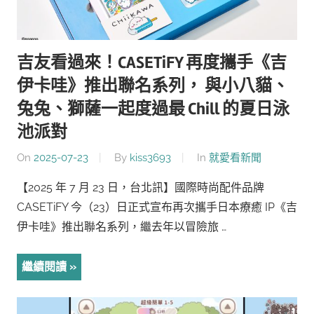
吉友看過來！CASETiFY 再度攜手《吉
伊卡哇》推出聯名系列， 與小八貓、
兔兔、獅薩一起度過最 Chill 的夏日泳
池派對
On
2025-07-23
By
kiss3693
In
就愛看新聞
【2025 年 7 月 23 日，台北訊】國際時尚配件品牌
CASETiFY 今（23）日正式宣布再次攜手日本療癒 IP《吉
伊卡哇》推出聯名系列，繼去年以冒險旅 …
繼續閱讀