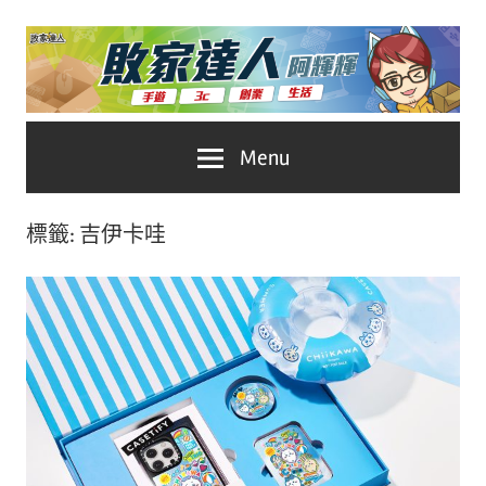
Skip
to
content
台
敗
Menu
灣
No.1
家
遊
標籤:
吉伊卡哇
戲
達
科
人
技
自
推
媒
體。
薦