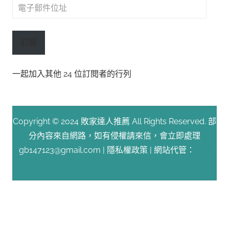
電
子
郵
訂閱
件
位
一起加入其他 24 位訂閱者的行列
址
Copyright © 2024 敗家達人推薦 All Rights Reserved. 部
分內容來自網路，如有侵權請來信，會立即處理
gb147123@gmail.com |
隱私權政策
| 網站代管：
Fast
Line 台灣速連