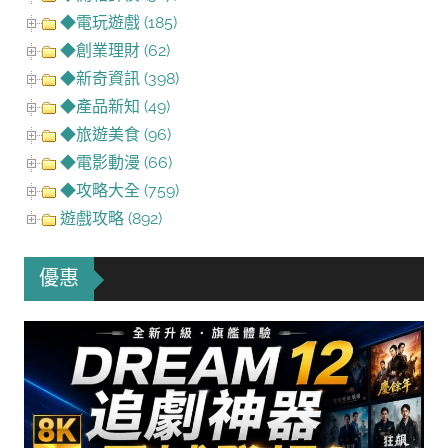
◆電玩遊戲 (185)
◆創業理財 (62)
◆新奇資訊 (398)
◆產品新知 (49)
◆旅遊美食 (96)
◆電影動漫 (66)
◆攻略大全 (759)
遊戲攻略 (892)
優惠