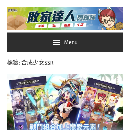
Skip
to
content
台
敗
Menu
灣
No.1
家
遊
標籤:
合成少女SSR
戲
達
科
人
技
自
推
媒
體。
薦