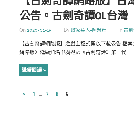
【古劍奇譚網路版】台灣
公告。古劍奇譚OL台灣
On
2020-01-15
By
敗家達人-阿輝輝
In
古劍
【古劍奇譚網路版】遊戲主程式開放下載公告 檔案大小：5
網路版》延續知名單機遊戲《古劍奇譚》第一代 …
繼續閱讀
文
Previous
«
1
7
8
9
...
Posts
章
導
覽