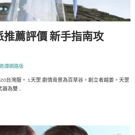
推薦評價 新手指南攻
奇譚網路版
20台灣服。 1.天罡 劇情背景為百草谷，創立者越姜。天罡
器為雙 …