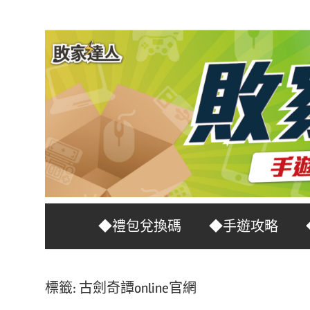
Skip
to
content
台
敗
◆禮包兌換碼
◆手遊攻略
灣
No.1
家
遊
標籤:
古劍奇譚online官網
戲