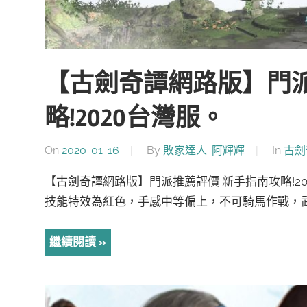
【古劍奇譚網路版】門派
略!2020台灣服。
On
2020-01-16
By
敗家達人-阿輝輝
In
古劍
【古劍奇譚網路版】門派推薦評價 新手指南攻略!20
技能特效為紅色，手感中等偏上，不可騎馬作戰，武
繼續閱讀