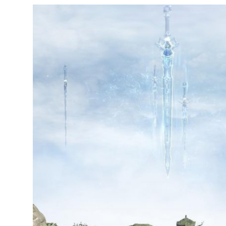
達
科
技
自
人
媒
體。
推
薦