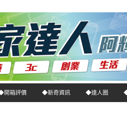
◆開箱評價
◆新奇資訊
◆達人圈