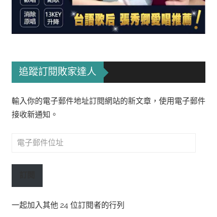
追蹤訂閱敗家達人
輸入你的電子郵件地址訂閱網站的新文章，使用電子郵件
接收新通知。
電
子
郵
訂閱
件
位
一起加入其他 24 位訂閱者的行列
址