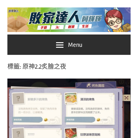
Skip
to
content
台
敗
Menu
灣
No.1
家
遊
標籤:
原神2.2炙膾之夜
戲
達
科
人
技
自
推
媒
體。
薦