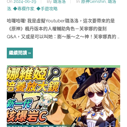
On
2024-06-29
By
璐洛洛
In
原神Genshin
,
璐洛
洛
,
◆專欄作家
,
◆手遊攻略
哈囉哈囉! 我是虛擬Youtuber璐洛洛，這次要帶來的是
《原神》楓丹版本的人權輔助角色－芙寧娜的復刻
Q&A，又或是可以叫她：膨～脹～之～神！芙寧娜真的 …
繼續閱讀