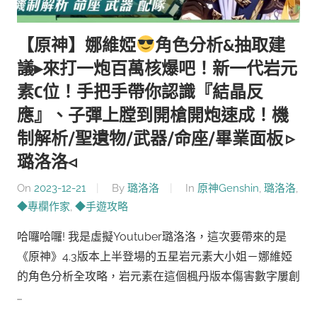
【原神】娜維婭
角色分析&抽取建
議▸來打一炮百萬核爆吧！新一代岩元
素C位！手把手帶你認識『結晶反
應』、子彈上膛到開槍開炮速成！機
制解析/聖遺物/武器/命座/畢業面板 ▹
璐洛洛◃
On
2023-12-21
By
璐洛洛
In
原神Genshin
,
璐洛洛
,
◆專欄作家
,
◆手遊攻略
哈囉哈囉! 我是虛擬Youtuber璐洛洛，這次要帶來的是
《原神》4.3版本上半登場的五星岩元素大小姐－娜維婭
的角色分析全攻略，岩元素在這個楓丹版本傷害數字屢創
…