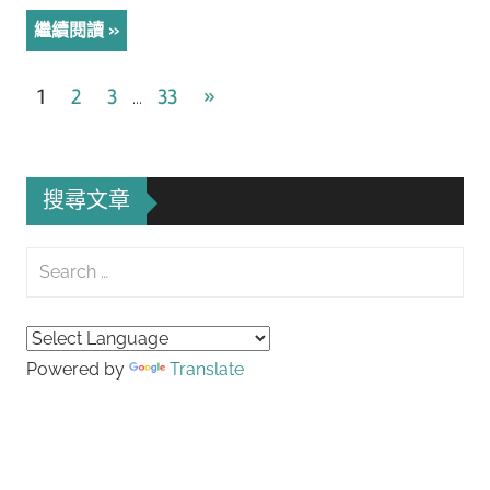
繼續閱讀
文
Next
1
2
3
33
»
...
Posts
章
導
搜尋文章
覽
Search
for:
Searc
Powered by
Translate