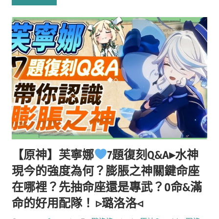
【原神】芙寧娜
7題復刻Q&A▸水神
現今的強度為何？膨脹之神關鍵命座
在哪裡？先抽命座還是專武？0命&滿
命的好用配隊！ ▹璐洛洛◃