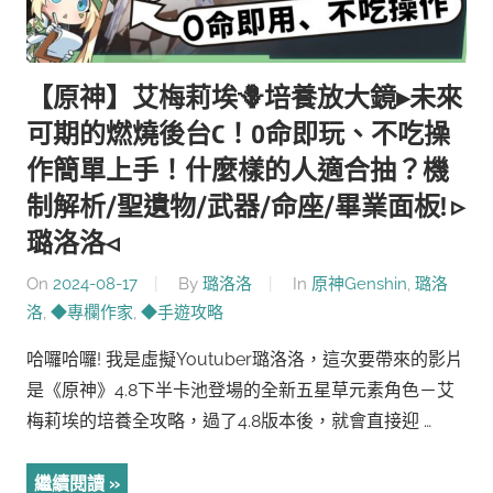
【原神】艾梅莉埃🪻培養放大鏡▸未來
可期的燃燒後台C！0命即玩、不吃操
作簡單上手！什麼樣的人適合抽？機
制解析/聖遺物/武器/命座/畢業面板! ▹
璐洛洛◃
On
2024-08-17
By
璐洛洛
In
原神Genshin
,
璐洛
洛
,
◆專欄作家
,
◆手遊攻略
哈囉哈囉! 我是虛擬Youtuber璐洛洛，這次要帶來的影片
是《原神》4.8下半卡池登場的全新五星草元素角色－艾
梅莉埃的培養全攻略，過了4.8版本後，就會直接迎 …
繼續閱讀