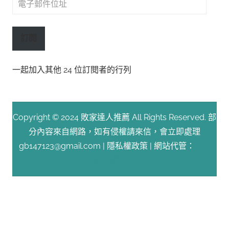
電
子
郵
訂閱
件
位
一起加入其他 24 位訂閱者的行列
址
Copyright © 2024 敗家達人推薦 All Rights Reserved. 部
分內容來自網路，如有侵權請來信，會立即處理
gb147123@gmail.com |
隱私權政策
| 網站代管：
Fast
Line 台灣速連