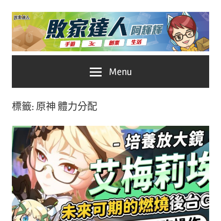
Skip
to
content
台
敗
Menu
灣
No.1
家
遊
標籤:
原神 體力分配
戲
達
科
人
技
自
推
媒
體。
薦